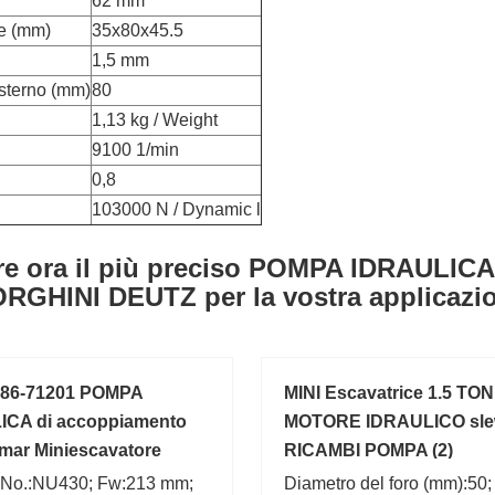
62 mm
e (mm)
35x80x45.5
1,5 mm
sterno (mm)
80
1,13 kg / Weight
9100 1/min
0,8
103000 N / Dynamic l
re ora il più preciso POMPA IDRAULI
GHINI DEUTZ per la vostra applicazi
86-71201 POMPA
MINI Escavatrice 1.5 TON
ICA di accoppiamento
MOTORE IDRAULICO sl
mar Miniescavatore
RICAMBI POMPA (2)
 ViO25
 No.:NU430; Fw:213 mm;
Diametro del foro (mm):50;