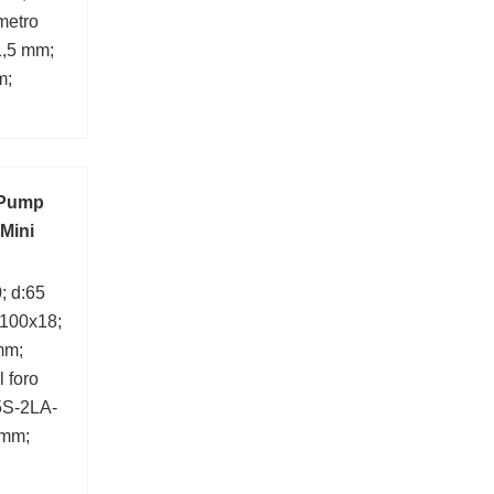
metro
1,5 mm;
m;
 Pump
 Mini
; d:65
100x18;
mm;
 foro
5S-2LA-
mm;