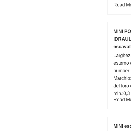
Read Mor
mm;
MINI P
IDRAUL
escavat
1/14 Mod
Larghez
esterno 
number
Marchio
del foro
min.:0,
Read Mor
(mm):10
MINI es