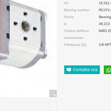
A1:
15,011
Bearing number:
RCJY1-
Nome:
Bearing
d:
49,213
Codice tariffario
8483.2
armonizzato:
Filettatura (Q):
1/8 NP
Contatta ora