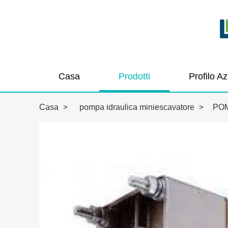
Casa
Prodotti
Profilo A
Casa
>
pompa idraulica miniescavatore
>
POM