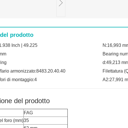
 del prodotto
1.938 Inch | 49.225
N:16,993 m
 mm
Bearing nu
ing
d:49,213 m
ffario armonizzato:8483.20.40.40
Filettatura 
ori di montaggio:4
A2:27,991 
ione del prodotto
FAG
el foro (mm)
35