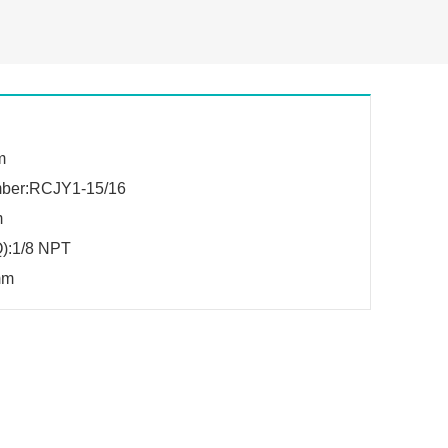
m
mber:RCJY1-15/16
m
(Q):1/8 NPT
mm