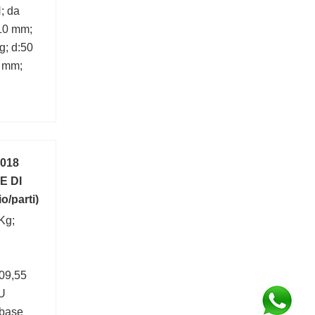
; da
10 mm;
g; d:50
2 mm;
018
E DI
o/parti)
Kg;
09,55
U
 base