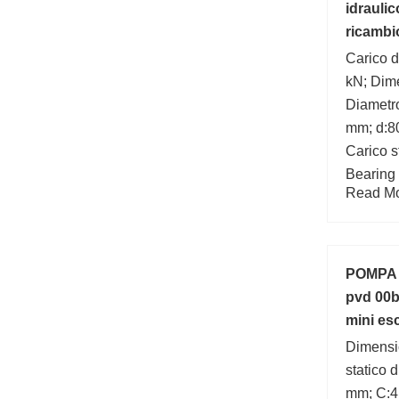
idraulic
ricambi
Carico d
kN; Dim
Diametro
mm; d:8
Carico s
Bearing
Read Mor
mm; r mi
POMPA 
pvd 00b
mini es
Dimensi
statico 
mm; C:4