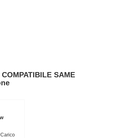
CA COMPATIBILE SAME
one
ew
 Carico