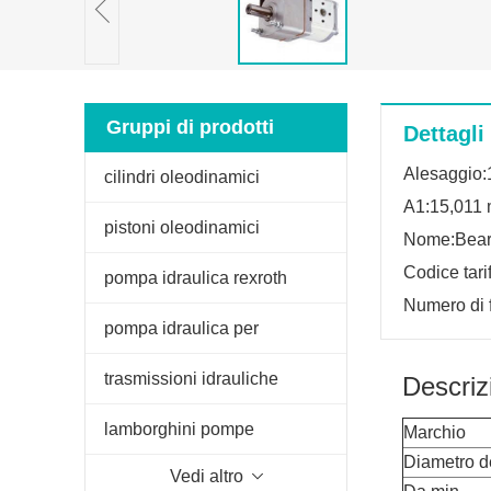
Gruppi di prodotti
Dettagli
Alesaggio:
cilindri oleodinamici
A1:15,011
pistoni oleodinamici
Nome:Bear
Codice tari
pompa idraulica rexroth
Numero di f
pompa idraulica per
sollevatore trattore
trasmissioni idrauliche
Descriz
lamborghini pompe
Marchio
Diametro d
Vedi altro
oleodinamiche