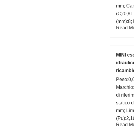
mm; Car
(C):0,81
(mm):8; 
Read Mor
mm;
MINI es
idraulic
ricambi
Peso:0,
Marchio
di rifer
statico 
mm; Limit
(Pu):2,1
Read Mor
(mm):26
number: