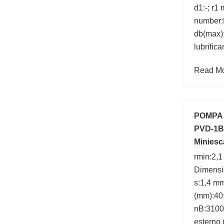
d1:-; r1
number:
db(max):
lubrifica
Read Mor
POMPA i
PVD-1B
Miniesc
ZX30U-
rmin:2,
Dimensi
s:1,4 mm
(mm):40
nB:3100 
esterno