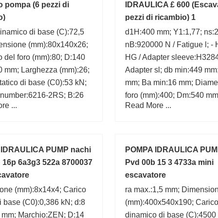
o pompa (6 pezzi di
IDRAULICA £ 600 (Escav
o)
pezzi di ricambio) 1
inamico di base (C):72,5
d1H:400 mm; Y1:1,77; ns:
ensione (mm):80x140x26;
nB:920000 N / Fatigue l; -
 del foro (mm):80; D:140
HG / Adapter sleeve:H328
0 mm; Larghezza (mm):26;
Adapter sl; db min:449 mm;
tatico di base (C0):53 kN;
mm; Ba min:16 mm; Diamet
 number:6216-2RS; B:26
foro (mm):400; Dm:540 mm
e ...
Read More ...
n.:2 mm;
IDRAULICA PUMP nachi
POMPA IDRAULICA PUMP
 16p 6a3g3 522a 8700037
Pvd 00b 15 3 4733a mini
cavatore
escavatore
one (mm):8x14x4; Carico
ra max.:1,5 mm; Dimensio
di base (C0):0,386 kN; d:8
(mm):400x540x190; Caric
 mm; Marchio:ZEN; D:14
dinamico di base (C):4500 