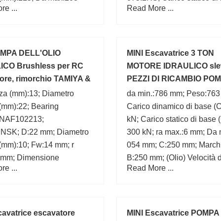
e ...
Read More ...
(C0):15,2 kN;
OMPA DELL'OLIO
MINI Escavatrice 3 TON
ICO Brushless per RC
MOTORE IDRAULICO sl
ore, rimorchio TAMIYA &
PEZZI DI RICAMBIO PO
elli
Nishina (1)
za (mm):13; Diametro
da min.:786 mm; Peso:763
(mm):22; Bearing
Carico dinamico di base (C
:NAF102213;
kN; Carico statico di base 
:NSK; D:22 mm; Diametro
300 kN; ra max.:6 mm; Da 
 (mm):10; Fw:14 mm; r
054 mm; C:250 mm; March
3 mm; Dimensione
B:250 mm; (Olio) Velocità d
e ...
Read More ...
x22x13; d:10 mm;
lubrificazione:320 r/min;
cavatrice escavatore
MINI Escavatrice POMPA