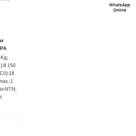
ew
MPA
 Kg;
):8 150
(C0):18
max.:1
io:NTN;
i