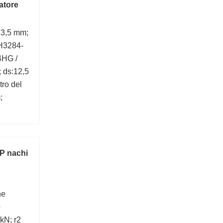
atore
23,5 mm;
 H3284-
4HG /
 ds:12,5
ro del
;
 nachi
ne
o
kN; r2