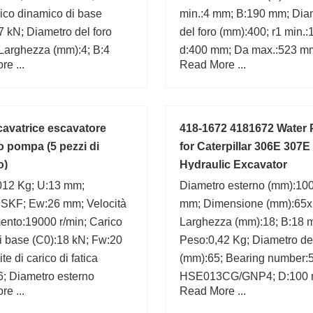
ico dinamico di base
min.:4 mm; B:190 mm; Dia
7 kN; Diametro del foro
del foro (mm):400; r1 min.:
Larghezza (mm):4; B:4
d:400 mm; Da max.:523 m
e ...
Read More ...
dk:470 mm;
cavatrice escavatore
418-1672 4181672 Water
o pompa (5 pezzi di
for Caterpillar 306E 307E
o)
Hydraulic Excavator
012 Kg; U:13 mm;
Diametro esterno (mm):100
:SKF; Ew:26 mm; Velocità
mm; Dimensione (mm):65x
imento:19000 r/min; Carico
Larghezza (mm):18; B:18 
di base (C0):18 kN; Fw:20
Peso:0,42 Kg; Diametro del
e di carico di fatica
(mm):65; Bearing number:
6; Diametro esterno
HSE013CG/GNP4; D:100 
e ...
Read More ...
; Bearing
C:18 mm;
K20x26x13;