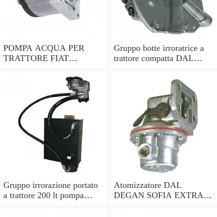
POMPA ACQUA PER
Gruppo botte irroratrice a
TRATTORE FIAT
trattore compatta DAL
RIF.ORIGINALE
DEGAN ILEO 400 - pompa
82847744
APS 51
Gruppo irrorazione portato
Atomizzatore DAL
a trattore 200 lt pompa
DEGAN SOFIA EXTRA
Comet APS 51, botte
400L con attacco a trattore-
irrorante
pompa Comet APS71