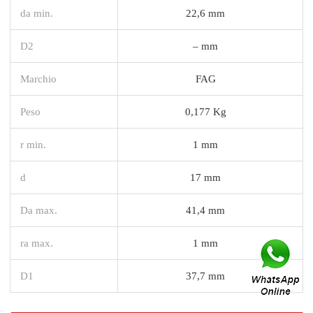
da min.
22,6 mm
D2
– mm
Marchio
FAG
Peso
0,177 Kg
r min.
1 mm
d
17 mm
Da max.
41,4 mm
ra max.
1 mm
D1
37,7 mm