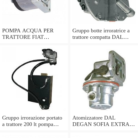
POMPA ACQUA PER
Gruppo botte irroratrice a
TRATTORE FIAT
trattore compatta DAL
RIF.ORIGINALE
DEGAN ILEO 400 - pompa
82847744
APS 51
Gruppo irrorazione portato
Atomizzatore DAL
a trattore 200 lt pompa
DEGAN SOFIA EXTRA
Comet APS 51, botte
400L con attacco a trattore-
irrorante
pompa Comet APS71