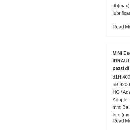
db(max):
lubrifica
Read Mor
MINI Es
IDRAULI
pezzi di
d1H:400
nB:92000
HG / Ad
Adapter 
mm; Ba 
foro (m
Read Mor