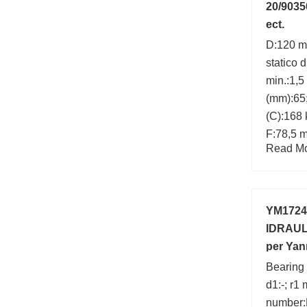
20/9035
ect.
D:120 m
statico 
min.:1,5
(mm):65;
(C):168
F:78,5 
Read Mor
number:
min.:1,5
YM1724
IDRAUL
per Yan
ViO25-4
Bearing
d1:-; r1
number: