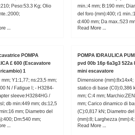
210; Peso:53.3 Kg; Olio
min.:4 mm; B:190 mm; Dia
nte.:2000;
del foro (mm):400; r1 min.:
d:400 mm; Da max.:523 m
e ...
Read More ...
dk:470 mm;
cavatrice POMPA
POMPA IDRAULICA PUMP
CA £ 600 (Escavatore
pvd 00b 16p 6a3g3 522a
 ricambio) 1
mini escavatore
 mm; Y1:1,77; ns:23,5 mm;
Dimensione (mm):8x14x4; 
0 N / Fatigue l; - H3284-
statico di base (C0):0,386 
apter sleeve:H3284HG /
mm; C:4 mm; Marchio:ZEN
sl; db min:449 mm; ds:12,5
mm; Carico dinamico di ba
min:16 mm; Diametro del
(C):0,817 kN; Diametro del
m):400; Dm:540 mm;
(mm):8; Larghezza (mm):4;
e ...
Read More ...
mm;