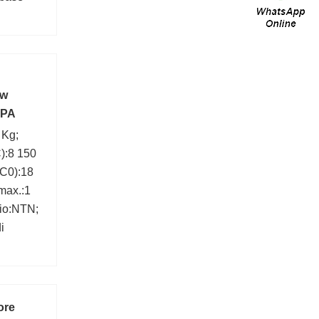
ew
MPA
 Kg;
):8 150
(C0):18
max.:1
io:NTN;
i
ore