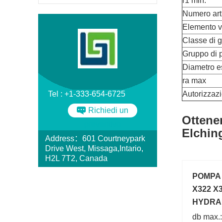
r1 min.
Numero arti
Elemento v
Classe di g
Gruppo di p
Diametro e
ra max
Tel : +1-333-654-6725
Autorizzazi
Richiedi un
Ottene
preventivo
Elchin
Address：601 Courtneypark
Drive West, Missaga,Intario,
H2L 7T2, Canada
POMPA 
X322 X3
HYDRA
db max.