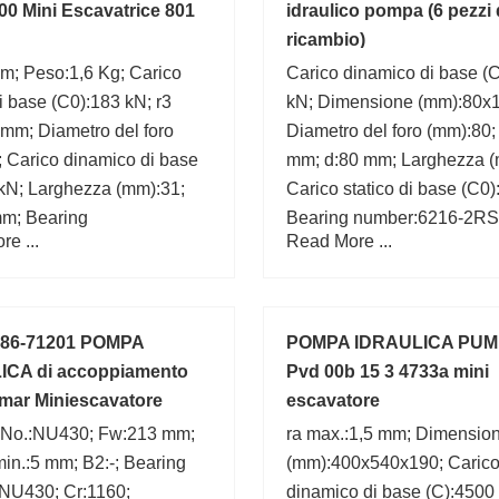
00 Mini Escavatrice 801
idraulico pompa (6 pezzi 
ricambio)
m; Peso:1,6 Kg; Carico
Carico dinamico di base (C
di base (C0):183 kN; r3
kN; Dimensione (mm):80x
 mm; Diametro del foro
Diametro del foro (mm):80;
 Carico dinamico di base
mm; d:80 mm; Larghezza (
 kN; Larghezza (mm):31;
Carico statico di base (C0)
mm; Bearing
Bearing number:6216-2RS
e ...
Read More ...
NUP2213-E-TVP3; r4
mm; r min.:2 mm;
 mm;
86-71201 POMPA
POMPA IDRAULICA PUMP
ICA di accoppiamento
Pvd 00b 15 3 4733a mini
mar Miniescavatore
escavatore
 ViO25
 No.:NU430; Fw:213 mm;
ra max.:1,5 mm; Dimensio
 min.:5 mm; B2:-; Bearing
(mm):400x540x190; Caric
NU430; Cr:1160;
dinamico di base (C):4500 