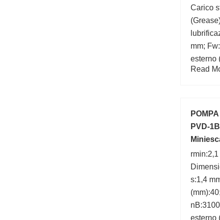
Carico s
(Grease)
lubrific
mm; Fw:
esterno 
Read Mor
max.:3 
(mm):90
POMPA i
PVD-1B
Miniesc
ZX30U-
rmin:2,
Dimensi
s:1,4 mm
(mm):40
nB:3100 
esterno