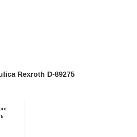
ulica Rexroth D-89275
ore
di