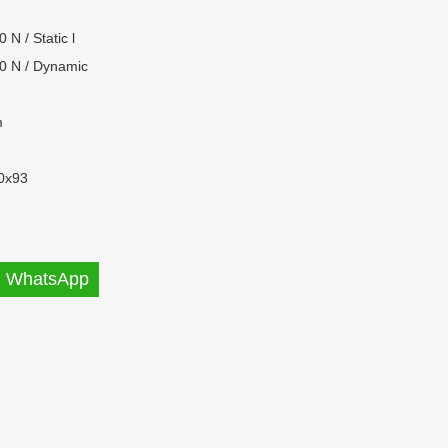
 N / Static l
0 N / Dynamic
m
0x93
WhatsApp