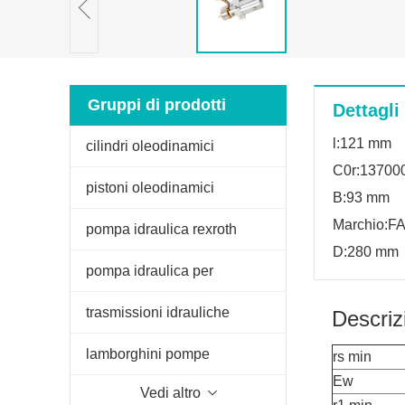
Gruppi di prodotti
Dettagli
l:121 mm
cilindri oleodinamici
C0r:1370000
pistoni oleodinamici
B:93 mm
Marchio:F
pompa idraulica rexroth
D:280 mm
pompa idraulica per
sollevatore trattore
trasmissioni idrauliche
Descriz
lamborghini pompe
rs min
Ew
Vedi altro
oleodinamiche