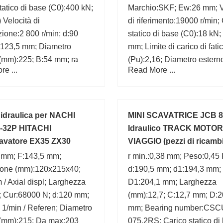
tatico di base (C0):400 kN;
Marchio:SKF; Ew:26 mm; V
 Velocità di
di riferimento:19000 r/min;
azione:2 800 r/min; d:90
statico di base (C0):18 kN
123,5 mm; Diametro
mm; Limite di carico di fati
(mm):225; B:54 mm; ra
(Pu):2,16; Diametro estern
e ...
Read More ...
mm; Dimensione
(mm):26; Bearing
x225x54;
number:K20x26x13;
draulica per NACHI
MINI SCAVATRICE JCB 8
-32P HITACHI
Idraulico TRACK MOTOR
avatore EX35 ZX30
VIAGGIO (pezzi di ricambi
2
NACHI POMPA
1 mm; F:143,5 mm;
r min.:0,38 mm; Peso:0,45 
one (mm):120x215x40;
d:190,5 mm; d1:194,3 mm;
 / Axial displ; Larghezza
D1:204,1 mm; Larghezza
; Cur:68000 N; d:120 mm;
(mm):12,7; C:12,7 mm; D:2
1/min / Referen; Diametro
mm; Bearing number:CSC
 (mm):215; Da max:203
075.2RS; Carico statico di