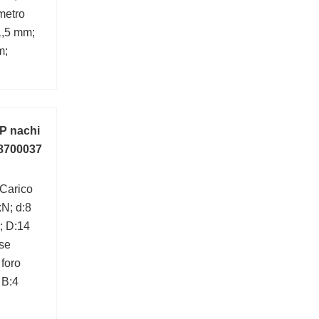
metro
1,5 mm;
m;
 nachi
 8700037
Carico
kN; d:8
; D:14
se
 foro
 B:4