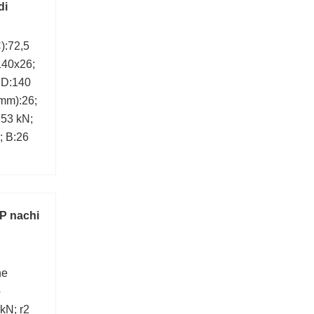
di
):72,5
140x26;
 D:140
mm):26;
:53 kN;
; B:26
 nachi
ne
o
kN; r2