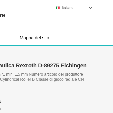
Italiano
re
i
Mappa del sito
ulica Rexroth D-89275 Elchingen
r1 min. 1,5 mm Numero articolo del produttore
ylindrical Roller B Classe di gioco radiale CN
h
5
m