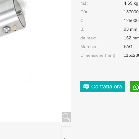
m1:
4,69 kg
C0r:
1370000
Cr:
125000
B:
93 mm
da max:
162 m
Marchio:
FAG
Dimensione (mm):
115x28
Contatta ora