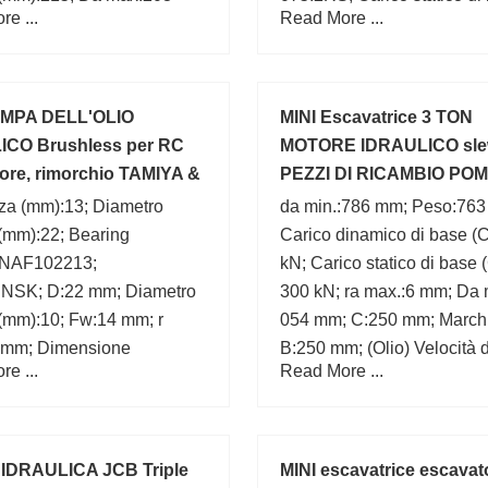
e ...
Read More ...
(C0):15,2 kN;
OMPA DELL'OLIO
MINI Escavatrice 3 TON
ICO Brushless per RC
MOTORE IDRAULICO sl
ore, rimorchio TAMIYA &
PEZZI DI RICAMBIO PO
elli
Nishina (1)
za (mm):13; Diametro
da min.:786 mm; Peso:763
(mm):22; Bearing
Carico dinamico di base (C
:NAF102213;
kN; Carico statico di base 
:NSK; D:22 mm; Diametro
300 kN; ra max.:6 mm; Da 
 (mm):10; Fw:14 mm; r
054 mm; C:250 mm; March
3 mm; Dimensione
B:250 mm; (Olio) Velocità d
e ...
Read More ...
x22x13; d:10 mm;
lubrificazione:320 r/min;
IDRAULICA JCB Triple
MINI escavatrice escavat