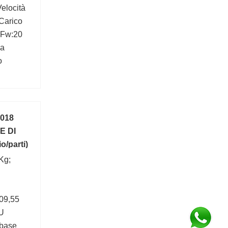
elocità
 Carico
; Fw:20
ca
o
018
E DI
o/parti)
Kg;
09,55
U
 base