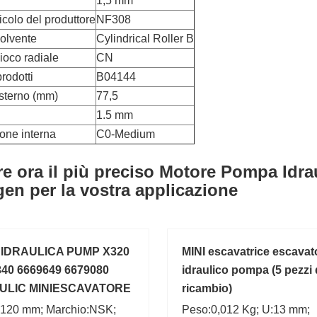
1,5 mm
colo del produttore
NF308
olvente
Cylindrical Roller B
ioco radiale
CN
rodotti
B04144
sterno (mm)
77,5
1.5 mm
one interna
C0-Medium
re ora il più preciso Motore Pompa Idra
gen per la vostra applicazione
IDRAULICA PUMP X320
MINI escavatrice escavat
40 6669649 6679080
idraulico pompa (5 pezzi 
ULIC MINIESCAVATORE
ricambio)
:120 mm; Marchio:NSK;
Peso:0,012 Kg; U:13 mm;