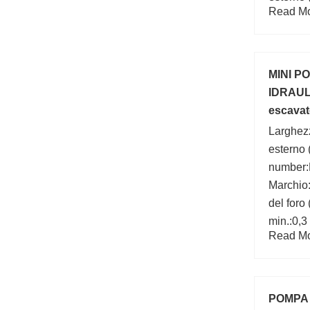
Read Mor
mm;
MINI P
IDRAUL
escavat
1/14 Mod
Larghez
esterno 
number
Marchio
del foro
min.:0,
Read Mor
(mm):10
POMPA 