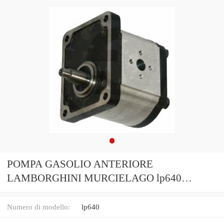
POMPA GASOLIO ANTERIORE
LAMBORGHINI MURCIELAGO lp640
410919051c 31742 km
Numero di modello:
lp640