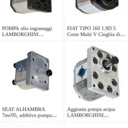
POMPA olio ingranaggi
FIAT TIPO 160 1.9D 5
LAMBORGHINI
Coste Multi V Cinghia di
MURCIELAGO lp640
trasmissione 90 a 95
86398317 ms064100-9060
PORTE 60808793
e-Gear
71719407 NUOVI
SEAT ALHAMBRA
Aggiunta pompa acqua
7ms'05, additivo pompa
LAMBORGHINI
acqua 035959209e,
MURCIELAGO lp640
3d0965561d, Bosch
410819025 410819377