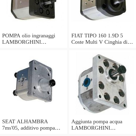
POMPA olio ingranaggi
FIAT TIPO 160 1.9D 5
LAMBORGHINI
Coste Multi V Cinghia di
MURCIELAGO lp640
trasmissione 90 a 95
86398317 ms064100-9060
PORTE 60808793
e-Gear
71719407 NUOVI
SEAT ALHAMBRA
Aggiunta pompa acqua
7ms'05, additivo pompa
LAMBORGHINI
acqua 035959209e,
MURCIELAGO lp640