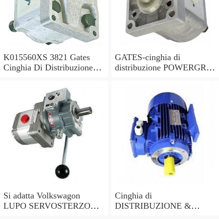
K015560XS 3821 Gates
GATES-cinghia di
Cinghia Di Distribuzione
distribuzione POWERGRIP
Kit per Toyota Hilux 2.5 -
KIT K025649XS sostituisce
2006
03L198119C,03L198119F
Si adatta Volkswagon
Cinghia di
LUPO SERVOSTERZO
DISTRIBUZIONE &
POMPA 1999 - 2005
POMPA ACQUA KIT