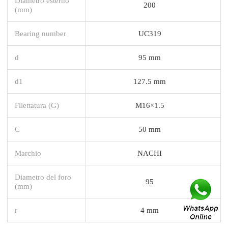
Diametro esterno
200
(mm)
Bearing number
UC319
d
95 mm
d1
127.5 mm
Filettatura (G)
M16×1.5
C
50 mm
Marchio
NACHI
Diametro del foro
95
(mm)
r
4 mm