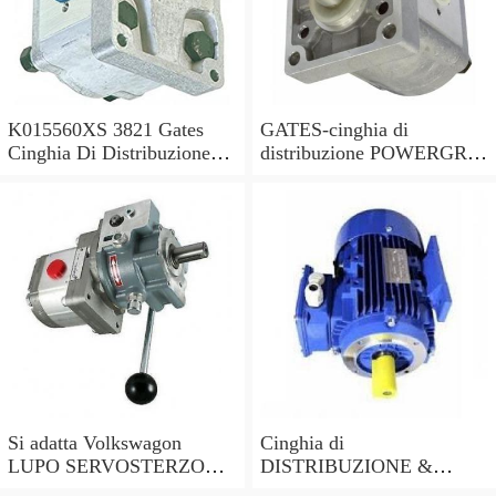
K015560XS 3821 Gates
GATES-cinghia di
Cinghia Di Distribuzione
distribuzione POWERGRIP
Kit per Toyota Hilux 2.5 -
KIT K025649XS sostituisce
2006
03L198119C,03L198119F
Si adatta Volkswagon
Cinghia di
LUPO SERVOSTERZO
DISTRIBUZIONE &
POMPA 1999 - 2005
POMPA ACQUA KIT