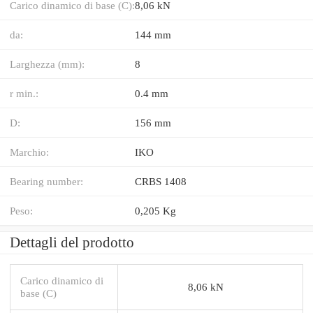
Carico dinamico di base (C):
8,06 kN
da:
144 mm
Larghezza (mm):
8
r min.:
0.4 mm
D:
156 mm
Marchio:
IKO
Bearing number:
CRBS 1408
Peso:
0,205 Kg
Dettagli del prodotto
Carico dinamico di
8,06 kN
base (C)