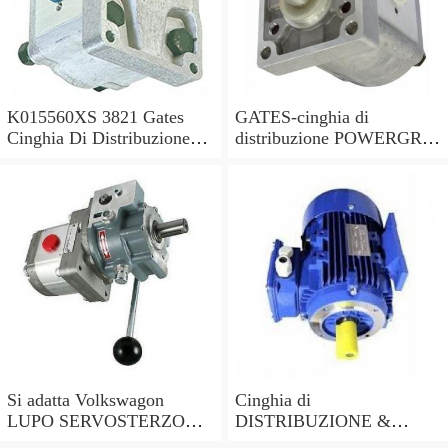
K015560XS 3821 Gates
GATES-cinghia di
Cinghia Di Distribuzione
distribuzione POWERGRIP
Kit per Toyota Hilux 2.5 -
KIT K025649XS sostituisce
2006
03L198119C,03L198119F
Si adatta Volkswagon
Cinghia di
LUPO SERVOSTERZO
DISTRIBUZIONE &
POMPA 1999 - 2005
POMPA ACQUA KIT