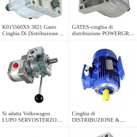
K015560XS 3821 Gates
GATES-cinghia di
Cinghia Di Distribuzione
distribuzione POWERGRIP
Kit per Toyota Hilux 2.5 -
KIT K025649XS sostituisce
2006
03L198119C,03L198119F
Si adatta Volkswagon
Cinghia di
LUPO SERVOSTERZO
DISTRIBUZIONE &
POMPA 1999 - 2005
POMPA ACQUA KIT
PSP0100 Nuovo di Zecca
KP15675XS CANCELLI