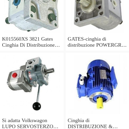
K015560XS 3821 Gates
GATES-cinghia di
Cinghia Di Distribuzione
distribuzione POWERGRIP
Kit per Toyota Hilux 2.5 -
KIT K025649XS sostituisce
2006
03L198119C,03L198119F
Si adatta Volkswagon
Cinghia di
LUPO SERVOSTERZO
DISTRIBUZIONE &