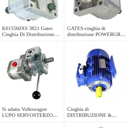
K015560XS 3821 Gates
GATES-cinghia di
Cinghia Di Distribuzione
distribuzione POWERGRIP
Kit per Toyota Hilux 2.5 -
KIT K025649XS sostituisce
2006
03L198119C,03L198119F
Si adatta Volkswagon
Cinghia di
LUPO SERVOSTERZO
DISTRIBUZIONE &
POMPA 1999 - 2005
POMPA ACQUA KIT
PSP0100 Nuovo di Zecca
KP15675XS CANCELLI