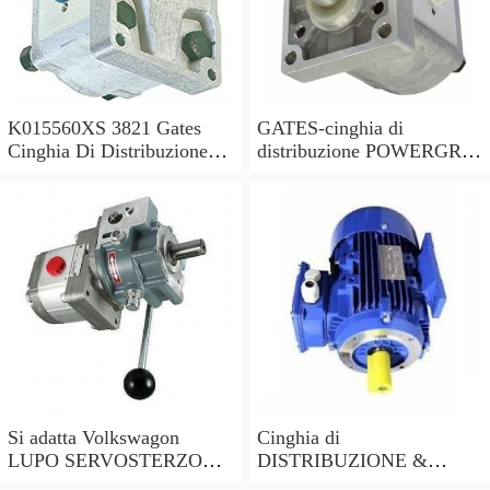
K015560XS 3821 Gates
GATES-cinghia di
Cinghia Di Distribuzione
distribuzione POWERGRIP
Kit per Toyota Hilux 2.5 -
KIT K025649XS sostituisce
2006
03L198119C,03L198119F
Si adatta Volkswagon
Cinghia di
LUPO SERVOSTERZO
DISTRIBUZIONE &
POMPA 1999 - 2005
POMPA ACQUA KIT