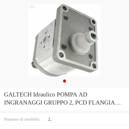
GALTECH Idraulico POMPA AD
INGRANAGGI GRUPPO 2, PCD FLANGIA
PORTE 1 1:8 Cono Albero, 4 BULLONE
FLANGIA
Numero di modello:
2,