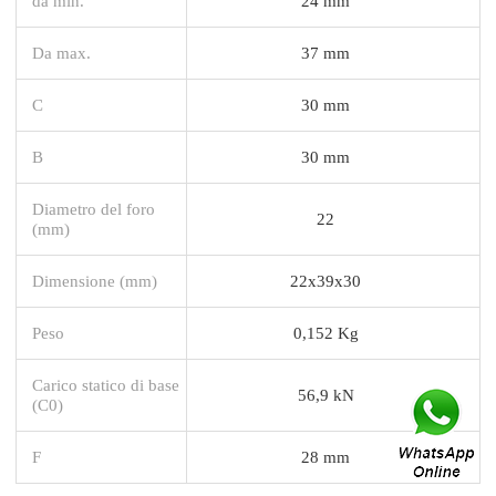
da min.
24 mm
Da max.
37 mm
C
30 mm
B
30 mm
Diametro del foro
22
(mm)
Dimensione (mm)
22x39x30
Peso
0,152 Kg
Carico statico di base
56,9 kN
(C0)
F
28 mm