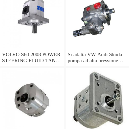
VOLVO S60 2008 POWER
Si adatta VW Audi Skoda
STEERING FLUID TANK
pompa ad alta pressione
SERBATOIO BENZINA
stantuffo Idraulico RULLO
30645621 AUG12113
06D109309C