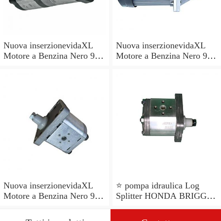
Nuova inserzionevidaXL
Nuova inserzionevidaXL
Motore a Benzina Nero 9,6
Motore a Benzina Nero 9,6
kW 15 HP per Pompe
kW 15 HP per Pompe
Acqua Spaccalegna
Acqua Spaccalegna
Tosaerba
Tosaerba
Nuova inserzionevidaXL
⭐ pompa idraulica Log
Motore a Benzina Nero 9,6
Splitter HONDA BRIGGS
kW 15 HP per Pompe
Robin Motore a gas staffa
Acqua Spaccalegna
di montaggio