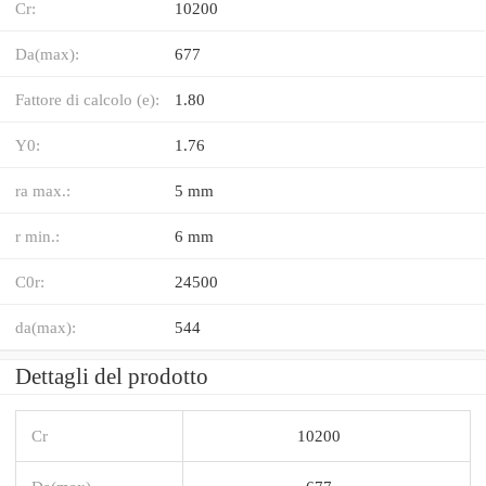
Cr:
10200
Da(max):
677
Fattore di calcolo (e):
1.80
Y0:
1.76
ra max.:
5 mm
r min.:
6 mm
C0r:
24500
da(max):
544
Dettagli del prodotto
Cr
10200