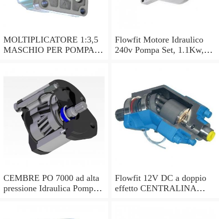
MOLTIPLICATORE 1:3,5
Flowfit Motore Idraulico
MASCHIO PER POMPA
240v Pompa Set, 1.1Kw,
GR.2. - OLEODINAMICA
2.5cc/rev, 3.6 L/MIN
P.T.O. GEAR BOX
ZZ001005
CEMBRE PO 7000 ad alta
Flowfit 12V DC a doppio
pressione Idraulica Pompa a
effetto CENTRALINA
Pedale Porta Pak 700 BAR
IDRAULICA, 4.5L Pompa
10,000 PSI
a Mano Serbatoio &