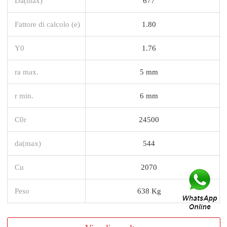
Da(max)
677
Fattore di calcolo (e)
1.80
Y0
1.76
ra max.
5 mm
r min.
6 mm
C0r
24500
da(max)
544
Cu
2070
Peso
638 Kg