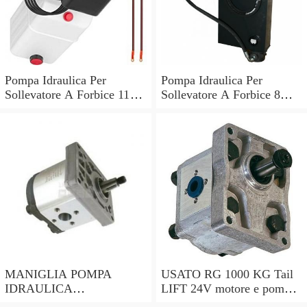
Pompa Idraulica Per
Pompa Idraulica Per
Sollevatore A Forbice 11L
Sollevatore A Forbice 8
Con Esposizione Avvio
Litri 2 Linee Rimorchio
Veloce
Ribaltabile
MANIGLIA POMPA
USATO RG 1000 KG Tail
IDRAULICA
LIFT 24V motore e pompa
GUARNIZIONE KIT PER
idraulica per la vendita