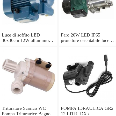
Luce di soffito LED
Faro 20W LED IP65
30x30cm 12W alluminio
proiettore orientabile luce
opaco lampada luce soffito
bianco freddo per esterno
qualita
lavoro
Trituratore Scarico WC
POMPA IDRAULICA GR2
Pompa Trituratrice Bagno
12 LITRI DX /