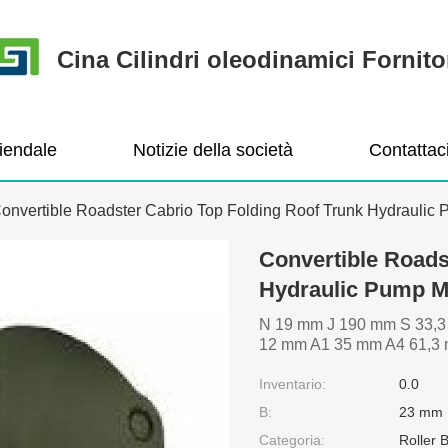
Cina Cilindri oleodinamici Fornito
ziendale
Notizie della società
Contattac
onvertible Roadster Cabrio Top Folding Roof Trunk Hydraulic
Convertible Roads
Hydraulic Pump M
N 19 mm J 190 mm S 33,3 
12 mm A1 35 mm A4 61,3 m
Inventario:
0.0
B:
23 mm
Categoria:
Roller 