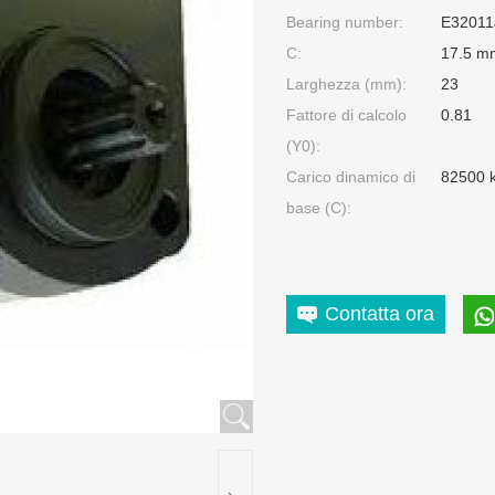
Bearing number:
E32011
C:
17.5 m
Larghezza (mm):
23
Fattore di calcolo
0.81
(Y0):
Carico dinamico di
82500 
base (C):
Contatta ora