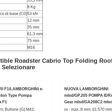
33,3 mm
8 Kg
ico di base (C0)
53 kN
12 mm
35 mm
61,3 mm
75 mm
)
M16
tible Roadster Cabrio Top Folding Roo
 Selezionare
I F1/LAMBORGHINI e-
NUOVA LAMBORGHINI
ston Type Pompa
mlsd/GP.205 POMPA ID
a F1
Gear mlsd/GA208C2 mls
FI881762
m; Bullone (G):M42;
ra - max.:8 mm; d1:570 mm