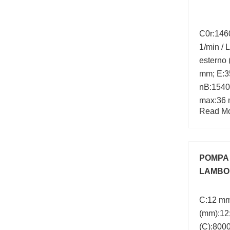
C0r:1460
1/min / 
esterno 
mm; E:3
nB:15400
max:36
Read Mor
POMPA
LAMBO
C:12 mm
(mm):12;
(C):800