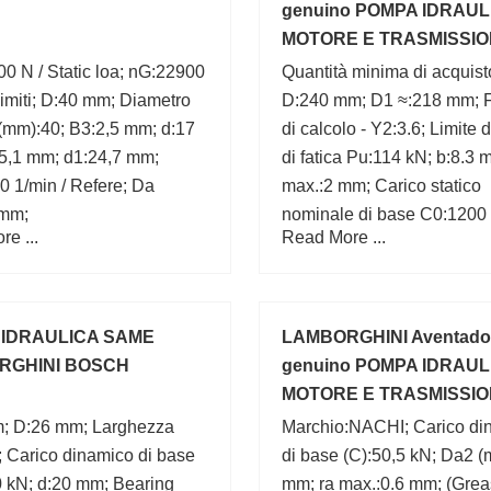
genuino POMPA IDRAUL
MOTORE E TRASMISSI
GEAR
0 N / Static loa; nG:22900
Quantità minima di acquist
Limiti; D:40 mm; Diametro
D:240 mm; D1 ≈:218 mm; F
(mm):40; B3:2,5 mm; d:17
di calcolo - Y2:3.6; Limite d
5,1 mm; d1:24,7 mm;
di fatica Pu:114 kN; b:8.3 
 1/min / Refere; Da
max.:2 mm; Carico statico
 mm;
nominale di base C0:1200
e ...
Read More ...
Fattore di calcolo - e:0.28;
Diametro del foro (mm):240
 IDRAULICA SAME
LAMBORGHINI Aventado
RGHINI BOSCH
genuino POMPA IDRAUL
MOTORE E TRASMISSI
GEAR
; D:26 mm; Larghezza
Marchio:NACHI; Carico di
 Carico dinamico di base
di base (C):50,5 kN; Da2 (
0 kN; d:20 mm; Bearing
mm; ra max.:0.6 mm; (Grea