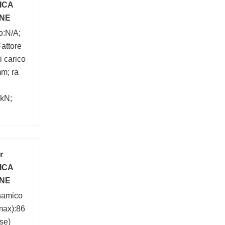
ICA
ONE
o:N/A;
attore
i carico
mm; ra
 kN;
;
r
ICA
ONE
namico
max):86
se)