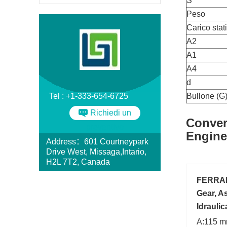
S
Peso
Carico stat
A2
A1
A4
d
Tel : +1-333-654-6725
Bullone (G
Richiedi un
Conver
preventivo
Engine
Address：601 Courtneypark
Drive West, Missaga,Intario,
H2L 7T2, Canada
FERRAR
Gear, A
Idraulic
A:115 m