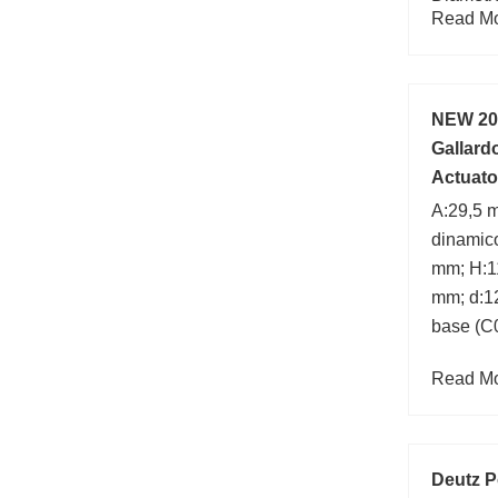
Read Mor
mm; Mar
NEW 20
Gallard
Actuat
A:29,5 
dinamico
mm; H:1
mm; d:12
base (C
Read Mor
Deutz P