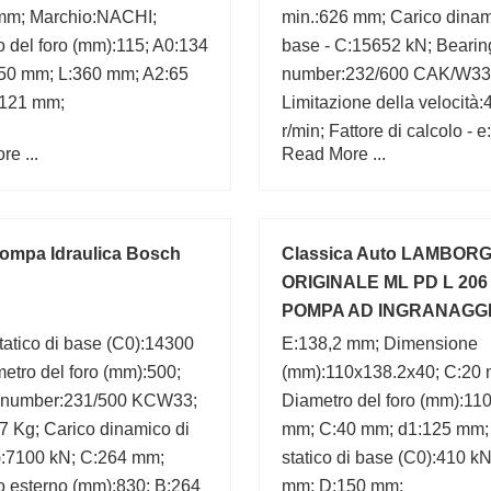
mm; Marchio:NACHI;
min.:626 mm; Carico dinam
 del foro (mm):115; A0:134
base - C:15652 kN; Bearin
50 mm; L:360 mm; A2:65
number:232/600 CAK/W33
121 mm;
Limitazione della velocità:
r/min; Fattore di calcolo - e
e ...
Read More ...
B1:445 mm; Larghezza (m
B2:459 mm;
ompa Idraulica Bosch
Classica Auto LAMBORG
ORIGINALE ML PD L 206
POMPA AD INGRANAGG
coperchio testa,
tatico di base (C0):14300
E:138,2 mm; Dimensione
etro del foro (mm):500;
(mm):110x138.2x40; C:20
 number:231/500 KCW33;
Diametro del foro (mm):110
7 Kg; Carico dinamico di
mm; C:40 mm; d1:125 mm;
):7100 kN; C:264 mm;
statico di base (C0):410 kN
o esterno (mm):830; B:264
mm; D:150 mm;