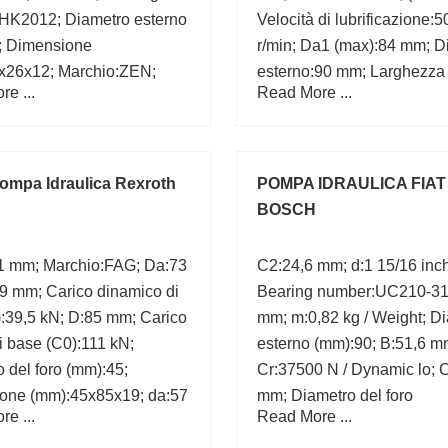
HK2012; Diametro esterno
Velocità di lubrificazione:
; Dimensione
r/min; Da1 (max):84 mm; D
x26x12; Marchio:ZEN;
esterno:90 mm; Larghezza
e ...
Read More ...
tatico di base (C0):11200
(mm):18; d:55 mm; D:90 m
ompa Idraulica Rexroth
POMPA IDRAULICA FIAT
BOSCH
,1 mm; Marchio:FAG; Da:73
C2:24,6 mm; d:1 15/16 inch
9 mm; Carico dinamico di
Bearing number:UC210-31
:39,5 kN; D:85 mm; Carico
mm; m:0,82 kg / Weight; D
di base (C0):111 kN;
esterno (mm):90; B:51,6 m
 del foro (mm):45;
Cr:37500 N / Dynamic lo; 
one (mm):45x85x19; da:57
mm; Diametro del foro
e ...
Read More ...
(mm):49,213;