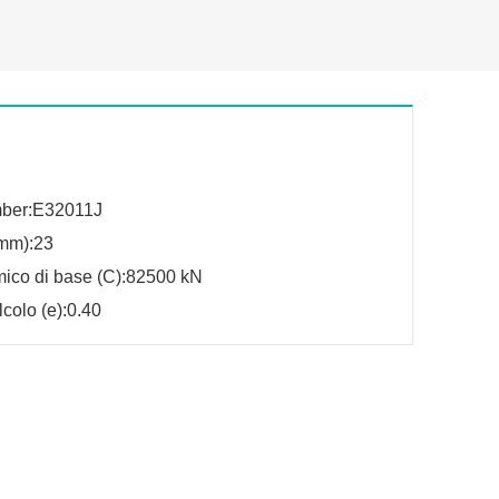
mber:E32011J
mm):23
mico di base (C):82500 kN
lcolo (e):0.40