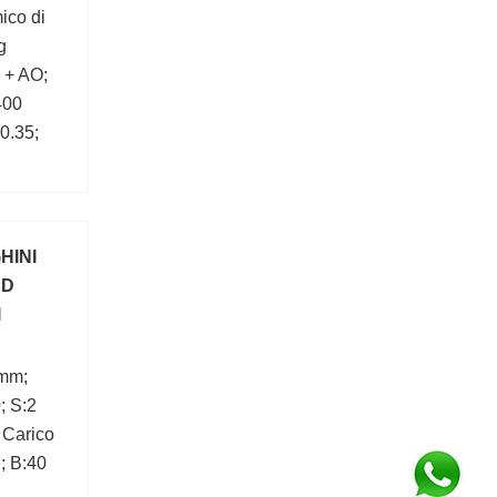
ico di
g
 + AO;
400
:0.35;
m):388;
HINI
 D
I
 mm;
; S:2
 Carico
; B:40