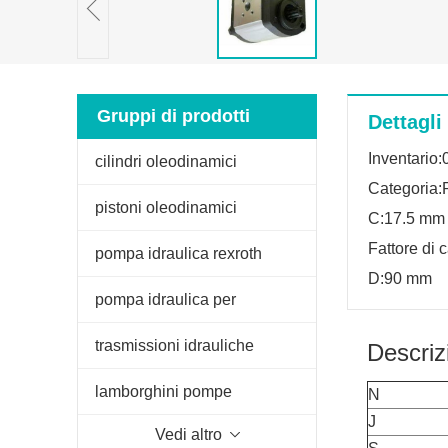
Gruppi di prodotti
Dettagli
Inventario:
cilindri oleodinamici
Categoria:
pistoni oleodinamici
C:17.5 mm
Fattore di 
pompa idraulica rexroth
D:90 mm
pompa idraulica per
sollevatore trattore
trasmissioni idrauliche
Descriz
lamborghini pompe
N
J
Vedi altro
oleodinamiche