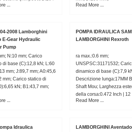
e ...
Read More ...
chio:CX; d:500 mm;
04-2008 Lamborghini
POMPA IDRAULICA SAM
o E-Gear Hydraulic
LAMBORGHINI Rexroth
or Pump
mm; N:10 mm; Carico
ra max.:0.6 mm;
 di base (C):12,8 kN; L:60
UNSPSC:31171532; Caric
13 mm; J:89,7 mm; A0:45,6
dinamico di base (C):7,9 k
 mm; Carico statico di
Descrizione lunga:17MM B
0):6,65 kN; B1:43,7 mm;
Shaft Mou; Larghezza este
della corsa:0.472 Inch | 12 
e ...
Read More ...
Fattore di calcolo (Y0):2.12
Alesaggio:0.669 Inch | 17 M
Materiale della gabbia:Stee
mm; Peso / Chilogrammo:0
ompa Idraulica
LAMBORGHINI Aventado