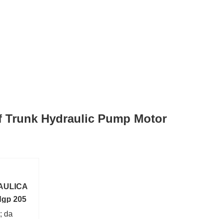
f Trunk Hydraulic Pump Motor
RAULICA
dgp 205
; da