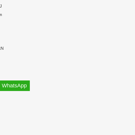
J
m
kN
WhatsApp