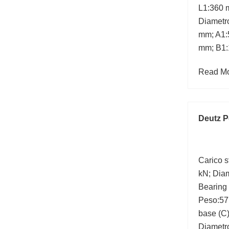
L1:360 
Diametro
mm; A1:
mm; B1:
Read Mor
Deutz P
Carico s
kN; Diam
Bearing
Peso:57
base (C
Diametr