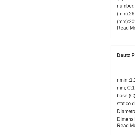
number:
(mm):26
(mm):20
Read Mor
Carico s
kN;
Deutz P
r min.:1
mm; C:1
base (C)
statico 
Diametro
Dimensi
Read Mor
mm;