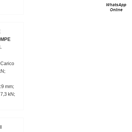
E
OMPE
.
 Carico
kN;
:9 mm;
:7,3 kN;
I