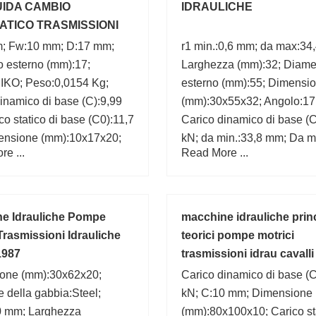
IDA CAMBIO
IDRAULICHE
TICO TRASMISSIONI
ICHE DEXTRON 2
; Fw:10 mm; D:17 mm;
r1 min.:0,6 mm; da max:34
o esterno (mm):17;
Larghezza (mm):32; Diame
:IKO; Peso:0,0154 Kg;
esterno (mm):55; Dimensi
inamico di base (C):9,99
(mm):30x55x32; Angolo:17 
co statico di base (C0):11,7
Carico dinamico di base (
ensione (mm):10x17x20;
kN; da min.:33,8 mm; Da m
e ...
Read More ...
za (mm):20;
mm; Marchio:SKF;
e Idrauliche Pompe
macchine idrauliche prin
Trasmissioni Idrauliche
teorici pompe motrici
1987
trasmissioni idrau cavalli 
one (mm):30x62x20;
Carico dinamico di base (C
e della gabbia:Steel;
kN; C:10 mm; Dimensione
0 mm; Larghezza
(mm):80x100x10; Carico sta