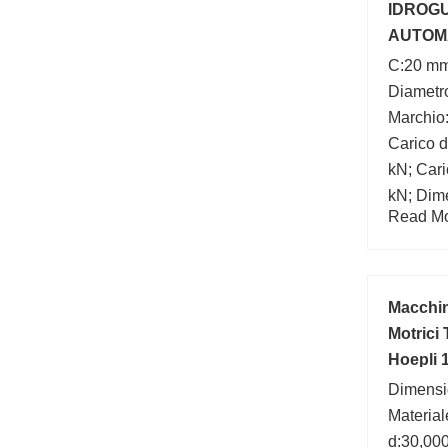
IDROGU
AUTOMA
IDRAUL
C:20 mm
Diametr
Marchio
Carico d
kN; Cari
kN; Dim
Read Mor
Larghez
Macchin
Motrici 
Hoepli 
Dimensi
Material
d:30,00