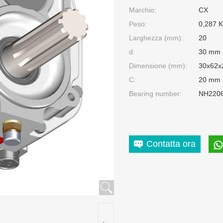
Marchio:
CX
Peso:
0,287 
Larghezza (mm):
20
d:
30 mm
Dimensione (mm):
30x62x
C:
20 mm
Bearing number:
NH2206
Contatta ora