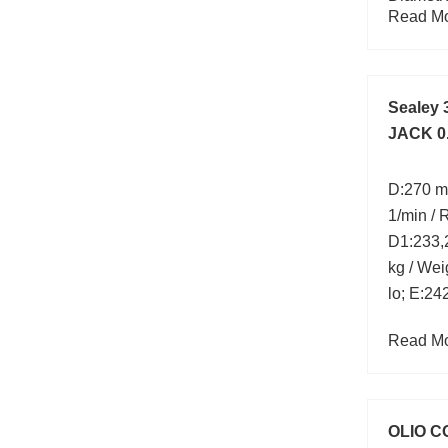
Read Mor
Larghez
Sealey
JACK 0.
D:270 m
1/min / 
D1:233,
kg / Wei
lo; E:2
Read Mor
OLIO C