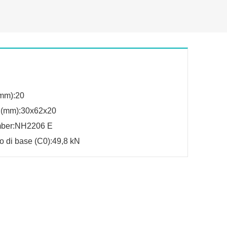
mm):20
 (mm):30x62x20
mber:NH2206 E
co di base (C0):49,8 kN