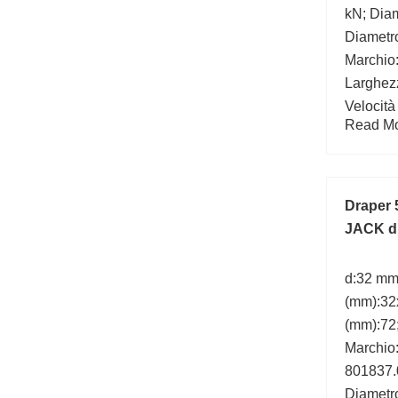
kN; Diam
Diametr
Marchio:
Larghez
Velocità
Read Mor
r/min; D
base (C
Draper
JACK di
d:32 mm
(mm):32
(mm):72
Marchio
801837.
Diametro