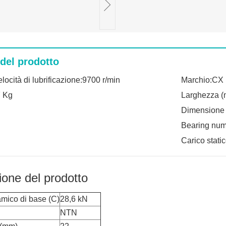
 del prodotto
locità di lubrificazione:9700 r/min
Marchio:CX
7 Kg
Larghezza (
Dimensione
Bearing nu
Carico stati
ione del prodotto
amico di base (C)
28,6 kN
NTN