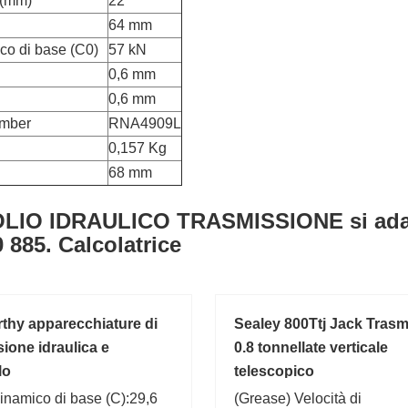
 (mm)
22
64 mm
ico di base (C0)
57 kN
0,6 mm
0,6 mm
umber
RNA4909L
0,157 Kg
68 mm
 OLIO IDRAULICO TRASMISSIONE si adat
 885. Calcolatrice
hy apparecchiature di
Sealey 800Ttj Jack Tras
ione idraulica e
0.8 tonnellate verticale
lo
telescopico
inamico di base (C):29,6
(Grease) Velocità di