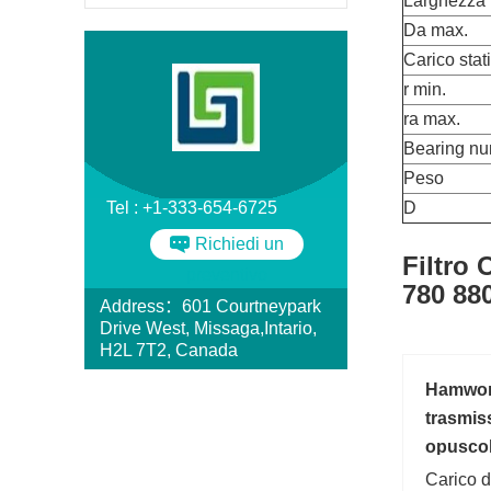
Larghezza
Da max.
Carico stat
r min.
ra max.
Bearing n
Peso
Tel : +1-333-654-6725
D
Richiedi un
Filtro
preventivo
780 880
Address：601 Courtneypark
Drive West, Missaga,Intario,
H2L 7T2, Canada
Hamwort
trasmiss
opusco
Carico d