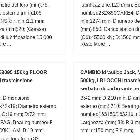
etro del foro (mm):75;
lubrificazione:120 r/min; B
o esterno (mm):105;
number:232/850CAKE4; D
NSK; r min.:1,1 mm;
min:1274 mm; Diametro del
za (mm):20; (Grease)
(mm):850; Carico statico d
 di lubrificazione:15 000
(C0):45500 kN; D:1500 mm
e ...
Read More ...
:115 mm; Carico statico di
max.:12 mm; Da max.:143
0):31,5 kN; B:20 mm;
Diametro esterno (mm):1500
Velocità di lubrificazione:1
 53095 150kg FLOOR
CAMBIO Idraulico Jack, 
 trasmissione
500kg, I BLOCCHI trasmis
serbatoi di carburante, e
; Dimensione
B:42 mm; D:210 mm; Diam
x72x19; Diametro esterno
esterno (mm):210; Bearing
; C:19 mm; D:72 mm;
number:163150/163210; r:
:FAG; Bearing number:F-
Larghezza (mm):38; R:3 m
09KL-AM; B:19 mm;
mm; d:150 mm; F:8 mm;
 del foro (mm):32;