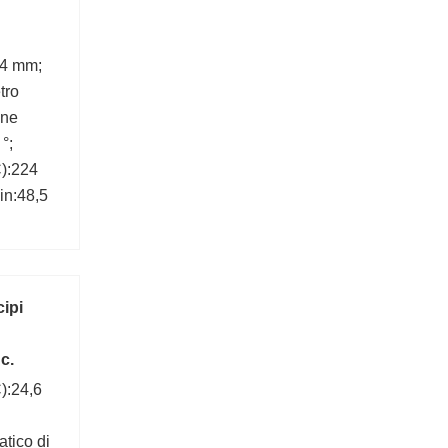
,4 mm;
tro
one
°;
C):224
in:48,5
cipi
c.
):24,6
tico di