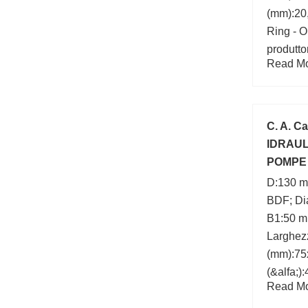
(mm):20,
Ring - O
produtto
Read Mor
Classe d
P0; Profi
Diametro
Categori
C. A. C
IDRAUL
POMPE 
D:130 m
BDF; Dia
B1:50 m
Larghez
(mm):75
(&alfa;)
Read Mor
(mm):13