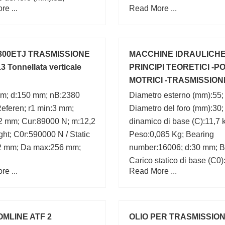
e ...
Read More ...
za (mm):19;
 300ETJ TRASMISSIONE
MACCHINE IDRAULICH
3 Tonnellata verticale
PRINCIPI TEORETICI -P
MOTRICI -TRASMISSIONI
HOEPLI 1962
m; d:150 mm; nB:2380
Diametro esterno (mm):55;
Referen; r1 min:3 mm;
Diametro del foro (mm):30;
2 mm; Cur:89000 N; m:12,2
dinamico di base (C):11,7 
ght; C0r:590000 N / Static
Peso:0,085 Kg; Bearing
42 mm; Da max:256 mm;
number:16006; d:30 mm; B
Carico statico di base (C0)
e ...
Read More ...
(Grease) Velocità di
lubrificazione:13005 r/min;
Marchio:ISB;
OMLINE ATF 2
OLIO PER TRASMISSION