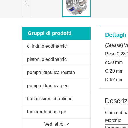
Gruppi di prodotti
Dettagli
(Grease) Ve
cilindri oleodinamici
Peso:0,28
pistoni oleodinamici
d:30 mm
C:20 mm
pompa idraulica rexroth
D:62 mm
pompa idraulica per
sollevatore trattore
trasmissioni idrauliche
Descriz
lamborghini pompe
Carico din
Marchio
Vedi altro
oleodinamiche