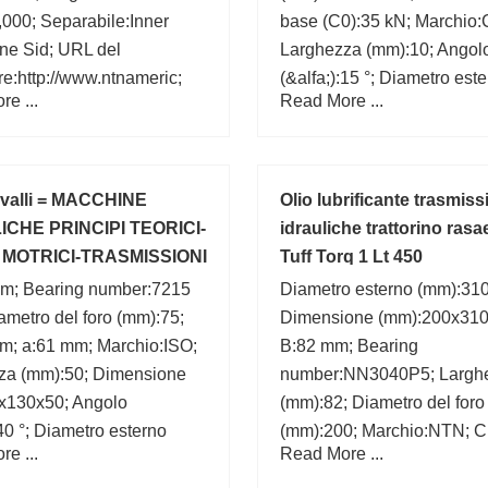
000; Separabile:Inner
base (C0):35 kN; Marchio
ne Sid; URL del
Larghezza (mm):10; Angol
re:http://www.ntnameric;
(&alfa;):15 °; Diametro est
e ...
Read More ...
i precisione:RBEC 1 | ISO
(mm):100; 2B:20 mm; B:10
lo del foro:Straight;
 del foro (mm):30,000;
a:Cylindrical Roller B;
avalli = MACCHINE
Olio lubrificante trasmiss
ICHE PRINCIPI TEORICI-
idrauliche trattorino rasa
MOTRICI-TRASMISSIONI
Tuff Torq 1 Lt 450
m; Bearing number:7215
Diametro esterno (mm):310
metro del foro (mm):75;
Dimensione (mm):200x310
m; a:61 mm; Marchio:ISO;
B:82 mm; Bearing
za (mm):50; Dimensione
number:NN3040P5; Largh
x130x50; Angolo
(mm):82; Diametro del foro
:40 °; Diametro esterno
(mm):200; Marchio:NTN; C
e ...
Read More ...
0;
D:310 mm; d:200 mm;