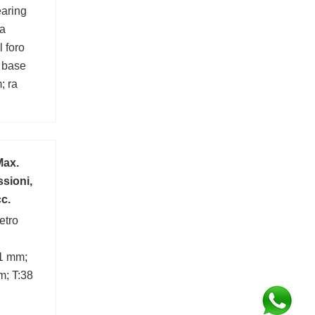
earing
a
 foro
i base
; ra
6 mm;
; (Olio)
60 r/min;
Max.
sioni,
cc.
etro
1 mm;
m; T:38