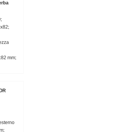
erba
;
x82;
ezza
:82 mm;
OOR
esterno
m;