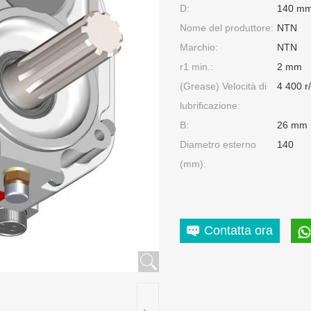
D:
140 m
Nome del produttore:
NTN
Marchio:
NTN
r1 min.:
2 mm
(Grease) Velocità di
4 400 r
lubrificazione:
B:
26 mm
Diametro esterno
140
(mm):
Contatta ora