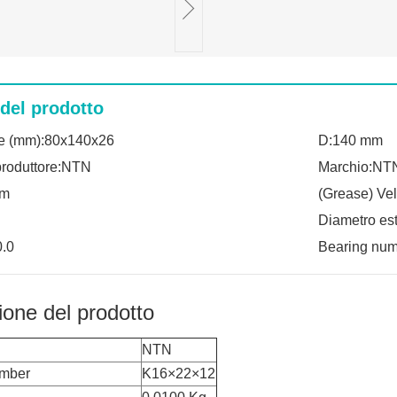
 del prodotto
e (mm):80x140x26
D:140 mm
roduttore:NTN
Marchio:NT
mm
(Grease) Vel
Diametro es
0.0
Bearing nu
ione del prodotto
NTN
umber
K16×22×12