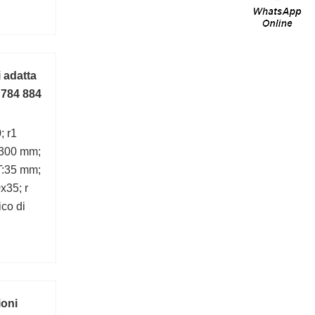
 adatta
 784 884
; r1
:300 mm;
T:35 mm;
x35; r
co di
ioni