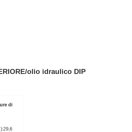
IORE/olio idraulico DIP
ure di
):29,6