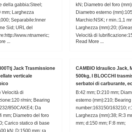
e della gabbia:Steel;
kN; Diametro del foro (mm)
0 mm; Larghezza
Diametro esterno (mm):105
000; Separabile:Inner
Marchio:NSK; r min.:1,1 m
ne Sid; URL del
Larghezza (mm):20; (Grea
re:http://www.ntnameric;
Velocità di lubrificazione:
e ...
Read More ...
i precisione:RBEC 1 | ISO
r/min; D:115 mm; Carico sta
lo del foro:Straight;
base (C0):31,5 kN; B:20 m
 del foro (mm):30,000;
a:Cylindrical Roller B;
800Ttj Jack Trasmissione
CAMBIO Idraulico Jack, 
ellate verticale
500kg, I BLOCCHI trasmis
pico
serbatoi di carburante, e
 Velocità di
B:42 mm; D:210 mm; Diam
azione:120 r/min; Bearing
esterno (mm):210; Bearing
:232/850CAKE4; Da
number:163150/163210; r:
4 mm; Diametro del foro
Larghezza (mm):38; R:3 m
; Carico statico di base
mm; d:150 mm; F:8 mm;
500 kN; D:1500 mm; ra