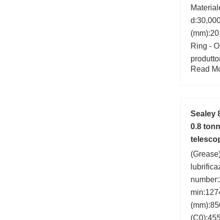
Material
d:30,00
(mm):20,
Ring - O
produtto
Read Mor
Classe d
P0; Profi
Diametro
Categori
Sealey 
0.8 tonn
telesco
(Grease)
lubrific
number
min:127
(mm):850
(C0):45