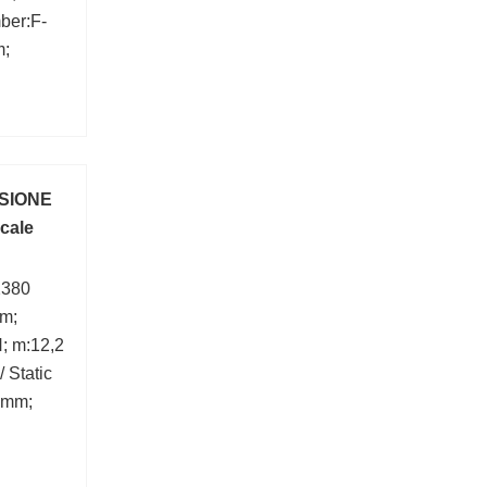
ber:F-
m;
SSIONE
icale
2380
mm;
; m:12,2
 Static
 mm;