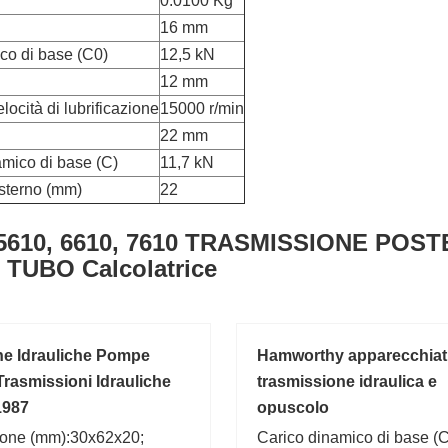
0.0100 Kg
16 mm
ico di base (C0)
12,5 kN
12 mm
locità di lubrificazione
15000 r/min
22 mm
amico di base (C)
11,7 kN
sterno (mm)
22
610, 6610, 7610 TRASMISSIONE POSTER
& TUBO Calcolatrice
e Idrauliche Pompe
Hamworthy apparecchiat
Trasmissioni Idrauliche
trasmissione idraulica e
1987
opuscolo
one (mm):30x62x20;
Carico dinamico di base (C