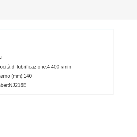
N
ocità di lubrificazione:4 400 r/min
terno (mm):140
mber:NJ216E