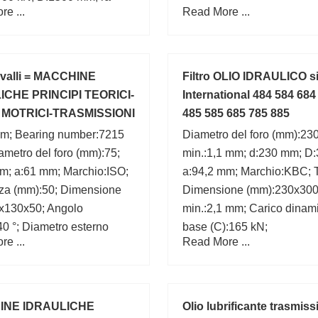
e ...
Read More ...
 mm; Da max.:1436 mm;
 esterno (mm):1500; (Olio)
 di lubrificazione:160 r/min;
avalli = MACCHINE
Filtro OLIO IDRAULICO si
ICHE PRINCIPI TEORICI-
International 484 584 684
MOTRICI-TRASMISSIONI
485 585 685 785 885
m; Bearing number:7215
Diametro del foro (mm):230
metro del foro (mm):75;
min.:1,1 mm; d:230 mm; D
m; a:61 mm; Marchio:ISO;
a:94,2 mm; Marchio:KBC; 
za (mm):50; Dimensione
Dimensione (mm):230x300
x130x50; Angolo
min.:2,1 mm; Carico dinami
:40 °; Diametro esterno
base (C):165 kN;
e ...
Read More ...
0;
INE IDRAULICHE
Olio lubrificante trasmiss