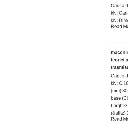
Carico d
kN; Cari
kN; Dim
Read Mor
Larghez
macchin
teorici
trasmiss
Carico d
kN; C:1
(mm):80x
base (C
Larghez
(&alfa;)
Read Mor
(mm):10