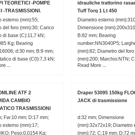
PI TEORETICI -POMPE
idrauliche trattorino rasa
I -TRASMISSIONI.
Tuff Torq 1 Lt 450
 1962
o esterno (mm):55;
Diametro esterno (mm):310
 del foro (mm):30; Carico
Dimensione (mm):200x310
 di base (C):11,7 kN;
B:82 mm; Bearing
085 Kg; Bearing
number:NN3040P5; Largh
16006; d:30 mm; B:9 mm;
(mm):82; Diametro del foro
tatico di base (C0):7,3 kN;
(mm):200; Marchio:NTN; C
e ...
Read More ...
 Velocità di
D:310 mm; d:200 mm;
azione:13005 r/min;
:ISB;
OMLINE ATF 2
Draper 53095 150kg FL
IDA CAMBIO
JACK di trasmissione
TICO TRASMISSIONI
ICHE DEXTRON 2
; Fw:10 mm; D:17 mm;
d:32 mm; Dimensione
o esterno (mm):17;
(mm):32x72x19; Diametro 
:IKO; Peso:0,0154 Kg;
(mm):72; C:19 mm; D:72 m