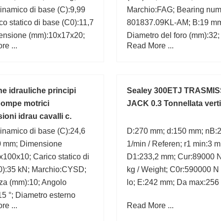
inamico di base (C):9,99
Marchio:FAG; Bearing num
co statico di base (C0):11,7
801837.09KL-AM; B:19 m
ensione (mm):10x17x20;
Diametro del foro (mm):32;
e ...
Read More ...
za (mm):20;
Larghezza (mm):19;
e idrauliche principi
Sealey 300ETJ TRASMI
 pompe motrici
JACK 0.3 Tonnellata vert
ioni idrau cavalli c.
inamico di base (C):24,6
D:270 mm; d:150 mm; nB:
0 mm; Dimensione
1/min / Referen; r1 min:3 
100x10; Carico statico di
D1:233,2 mm; Cur:89000 N
0):35 kN; Marchio:CYSD;
kg / Weight; C0r:590000 N /
za (mm):10; Angolo
lo; E:242 mm; Da max:256
:15 °; Diametro esterno
e ...
Read More ...
0; 2B:20 mm; B:10 mm;