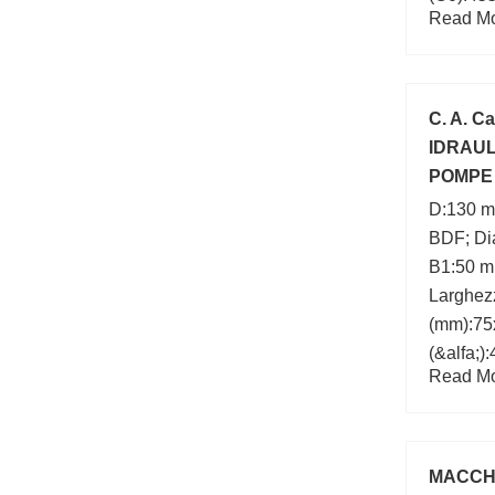
Read Mor
max.:12
Diametro
Velocità
C. A. C
IDRAUL
POMPE 
D:130 m
BDF; Dia
B1:50 m
Larghez
(mm):75
(&alfa;)
Read Mor
(mm):13
MACCH