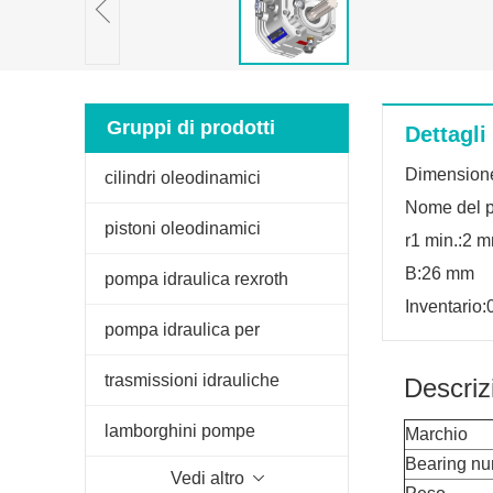
Gruppi di prodotti
Dettagli
Dimension
cilindri oleodinamici
Nome del p
pistoni oleodinamici
r1 min.:2 
B:26 mm
pompa idraulica rexroth
Inventario:
pompa idraulica per
sollevatore trattore
trasmissioni idrauliche
Descriz
lamborghini pompe
Marchio
Bearing n
Vedi altro
oleodinamiche