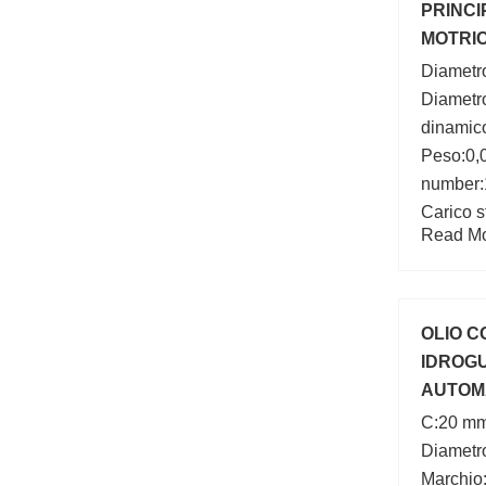
PRINCI
MOTRIC
HOEPLI
Diametr
Diametro
dinamico
Peso:0,
number:
Carico s
Read Mor
(Grease)
lubrific
Marchio
OLIO C
IDROGU
AUTOMA
IDRAUL
C:20 mm
Diametr
Marchio