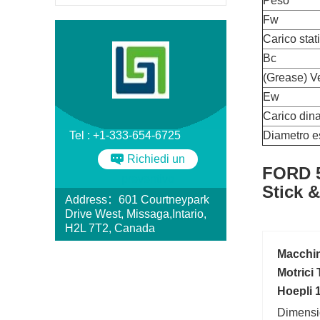
Peso
Fw
Carico stat
Bc
(Grease) Ve
Ew
Carico din
Tel : +1-333-654-6725
Diametro e
Richiedi un
FORD 5
preventivo
Stick 
Address：601 Courtneypark
Drive West, Missaga,Intario,
H2L 7T2, Canada
Macchin
Motrici 
Hoepli 
Dimensi