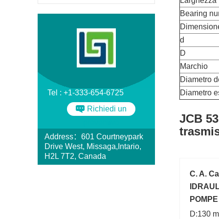
Larghezza
Bearing n
Dimension
d
D
Marchio
Diametro d
Tel : +1-333-654-6725
Diametro e
Richiedi un
JCB 53
preventivo
trasmis
Address：601 Courtneypark
Drive West, Missaga,Intario,
H2L 7T2, Canada
C. A. C
IDRAUL
POMPE 
D:130 m