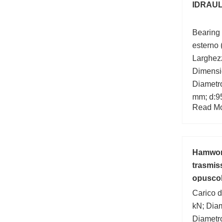
IDRAUL
Bearing
esterno
Larghez
Dimensi
Diametro
mm; d:9
Read Mor
Hamwort
trasmiss
opusco
Carico d
kN; Diam
Diametr