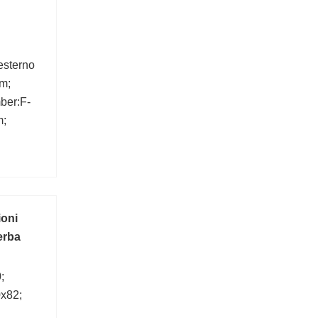
esterno
m;
ber:F-
m;
ioni
erba
;
x82;