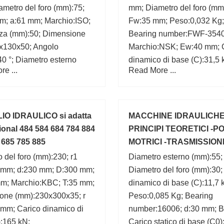
metro del foro (mm):75;
mm; Diametro del foro (mm
m; a:61 mm; Marchio:ISO;
Fw:35 mm; Peso:0,032 Kg;
za (mm):50; Dimensione
Bearing number:FWF-354
x130x50; Angolo
Marchio:NSK; Ew:40 mm; 
:40 °; Diametro esterno
dinamico di base (C):31,5 
e ...
Read More ...
0;
Carico statico di base (C0)
OLIO IDRAULICO si adatta
MACCHINE IDRAULICH
tional 484 584 684 784 884
PRINCIPI TEORETICI -P
 685 785 885
MOTRICI -TRASMISSIONI
HOEPLI 1962
 del foro (mm):230; r1
Diametro esterno (mm):55;
1 mm; d:230 mm; D:300 mm;
Diametro del foro (mm):30;
mm; Marchio:KBC; T:35 mm;
dinamico di base (C):11,7 
one (mm):230x300x35; r
Peso:0,085 Kg; Bearing
 mm; Carico dinamico di
number:16006; d:30 mm; B
:165 kN;
Carico statico di base (C0)