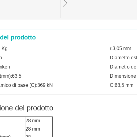
 del prodotto
7 Kg
r:3,05 mm
m
Diametro es
imken
Diametro del
(mm):63,5
Dimensione 
amico di base (C):369 kN
C:63,5 mm
ione del prodotto
28 mm
28 mm