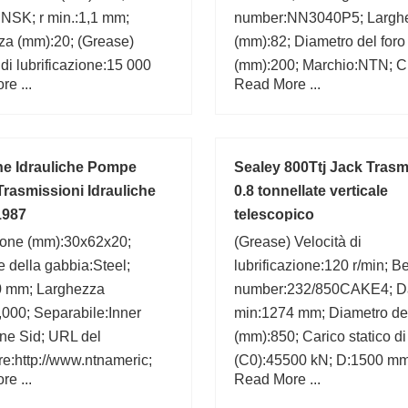
NSK; r min.:1,1 mm;
number:NN3040P5; Largh
za (mm):20; (Grease)
(mm):82; Diametro del foro
 di lubrificazione:15 000
(mm):200; Marchio:NTN; C
e ...
Read More ...
:115 mm; Carico statico di
D:310 mm; d:200 mm;
0):31,5 kN; B:20 mm;
e Idrauliche Pompe
Sealey 800Ttj Jack Tras
Trasmissioni Idrauliche
0.8 tonnellate verticale
1987
telescopico
one (mm):30x62x20;
(Grease) Velocità di
e della gabbia:Steel;
lubrificazione:120 r/min; B
0 mm; Larghezza
number:232/850CAKE4; D
000; Separabile:Inner
min:1274 mm; Diametro del
ne Sid; URL del
(mm):850; Carico statico d
re:http://www.ntnameric;
(C0):45500 kN; D:1500 mm
e ...
Read More ...
i precisione:RBEC 1 | ISO
max.:12 mm; Da max.:143
lo del foro:Straight;
Diametro esterno (mm):1500