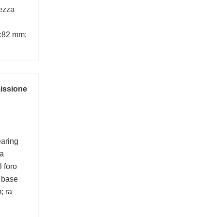
ezza
:82 mm;
missione
earing
a
 foro
i base
; ra
6 mm;
; (Olio)