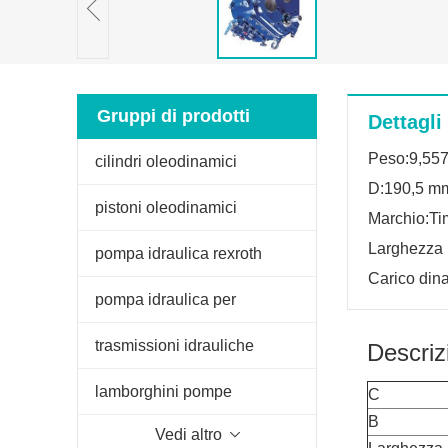
Gruppi di prodotti
Dettagli
Peso:9,55
cilindri oleodinamici
D:190,5 m
pistoni oleodinamici
Marchio:T
Larghezza 
pompa idraulica rexroth
Carico din
pompa idraulica per
sollevatore trattore
trasmissioni idrauliche
Descriz
lamborghini pompe
C
B
Vedi altro
oleodinamiche