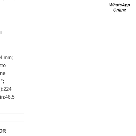
I
,4 mm;
tro
one
°;
C):224
in:48,5
OOR