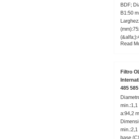
BDF; Dia
B1:50 m
Larghez
(mm):75
(&alfa;)
Read Mor
(mm):13
Filtro 
Interna
485 585
Diametro
min.:1,
a:94,2 
Dimensi
min.:2,1
base (C)