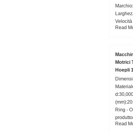
Marchio:
Larghez
Velocità
Read Mor
r/min; D
base (C
Macchin
Motrici 
Hoepli 
Dimensi
Material
d:30,00
(mm):20,
Ring - O
produtto
Read Mor
Classe d
P0; Profi