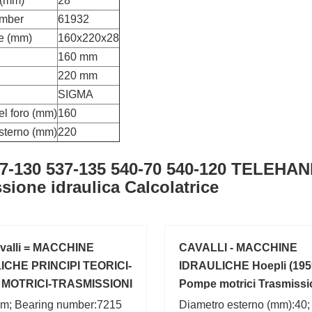
 (mm)
28
umber
61932
e (mm)
160x220x28
160 mm
220 mm
SIGMA
el foro (mm)
160
sterno (mm)
220
7-130 537-135 540-70 540-120 TELEHAN
sione idraulica Calcolatrice
avalli = MACCHINE
CAVALLI - MACCHINE
ICHE PRINCIPI TEORICI-
IDRAULICHE Hoepli (1959
MOTRICI-TRASMISSIONI
Pompe motrici Trasmissi
m; Bearing number:7215
Diametro esterno (mm):40;