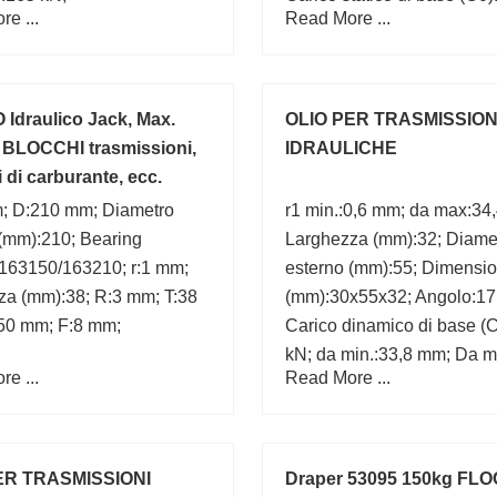
e ...
Read More ...
(Grease) Velocità di
lubrificazione:13005 r/min;
Marchio:ISB;
Idraulico Jack, Max.
OLIO PER TRASMISSION
I BLOCCHI trasmissioni,
IDRAULICHE
 di carburante, ecc.
; D:210 mm; Diametro
r1 min.:0,6 mm; da max:34
 (mm):210; Bearing
Larghezza (mm):32; Diame
163150/163210; r:1 mm;
esterno (mm):55; Dimensi
za (mm):38; R:3 mm; T:38
(mm):30x55x32; Angolo:17 
50 mm; F:8 mm;
Carico dinamico di base (
kN; da min.:33,8 mm; Da m
e ...
Read More ...
mm; Marchio:SKF;
ER TRASMISSIONI
Draper 53095 150kg FL