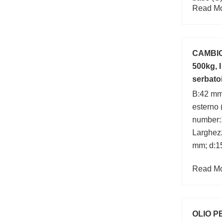
Read Mor
CAMBIO 
500kg, 
serbatoi
B:42 mm
esterno
number:
Larghez
mm; d:1
Read Mor
OLIO P