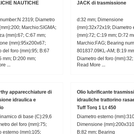
ICHE NAUTICHE
JACK di trasmissione
 number:N 2319; Diametro
d:32 mm; Dimensione
 (mm):200; Marchio:SIGMA;
(mm):32x72x19; Diametro 
za (mm):67; C:67 mm;
(mm):72; C:19 mm; D:72 m
one (mm):95x200x67;
Marchio:FAG; Bearing num
 del foro (mm):95; B:67
801837.09KL-AM; B:19 m
5 mm; D:200 mm;
Diametro del foro (mm):32;
e ...
Read More ...
Larghezza (mm):19;
hy apparecchiature di
Olio lubrificante trasmiss
ione idraulica e
idrauliche trattorino rasa
lo
Tuff Torq 1 Lt 450
inamico di base (C):29,6
Diametro esterno (mm):310
etro del foro (mm):75;
Dimensione (mm):200x310
o esterno (mm):105;
B:82 mm; Bearing