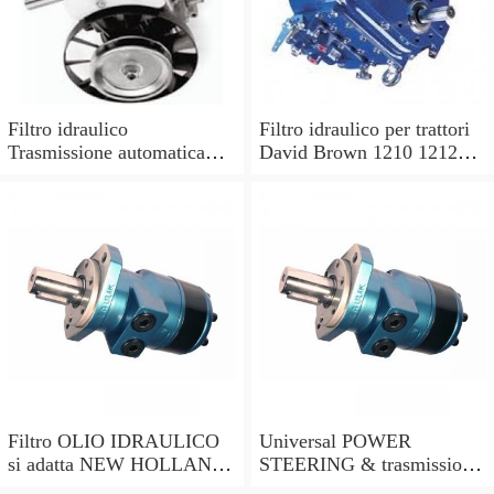
Filtro idraulico
Filtro idraulico per trattori
Trasmissione automatica
David Brown 1210 1212
per OE N. 703304 9317
1410 1412.
7682
Filtro OLIO IDRAULICO
Universal POWER
si adatta NEW HOLLAND
STEERING & trasmissione
TS90 TS100 TS110 TS115
fluido idraulico Filtro