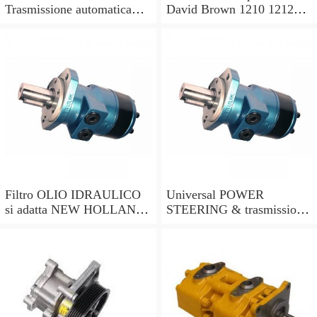
Trasmissione automatica
David Brown 1210 1212
per OE N. 703304 9317
1410 1412.
7682
Filtro OLIO IDRAULICO
Universal POWER
si adatta NEW HOLLAND
STEERING & trasmissione
TS90 TS100 TS110 TS115
fluido idraulico Filtro
trattori.
Edelmann 70-700 1