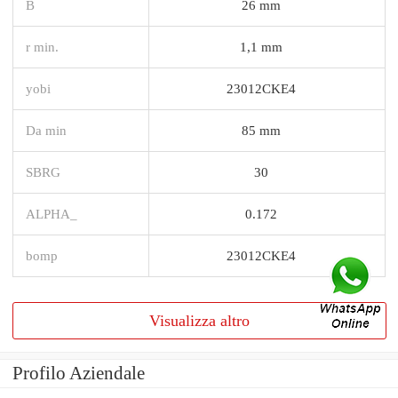
B
26 mm
r min.
1,1 mm
yobi
23012CKE4
Da min
85 mm
SBRG
30
ALPHA_
0.172
bomp
23012CKE4
Visualizza altro
Profilo Aziendale