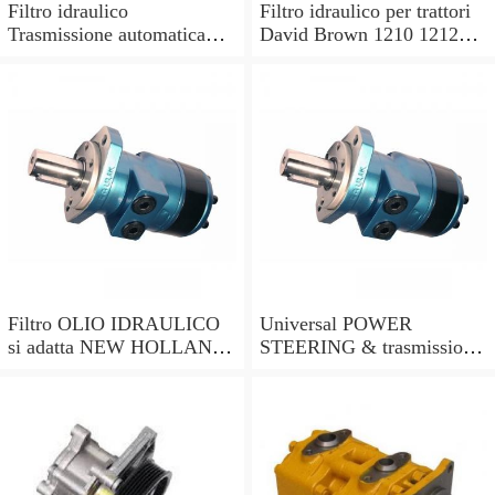
Filtro idraulico
Filtro idraulico per trattori
Trasmissione automatica
David Brown 1210 1212
per OE N. 703304 9317
1410 1412.
7682
Filtro OLIO IDRAULICO
Universal POWER
si adatta NEW HOLLAND
STEERING & trasmissione
TS90 TS100 TS110 TS115
fluido idraulico Filtro
trattori.
Edelmann 70-700 1