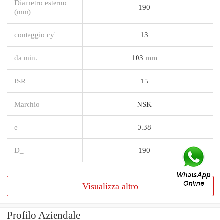
Diametro esterno
190
(mm)
conteggio cyl
13
da min.
103 mm
ISR
15
Marchio
NSK
e
0.38
D_
190
Visualizza altro
Profilo Aziendale