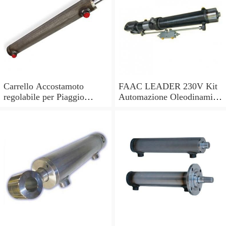
Carrello Accostamoto
FAAC LEADER 230V Kit
regolabile per Piaggio
Automazione Oleodinamica
Vespa fino PK o Lambretta
per Cancelli (105633445)
Innocenti