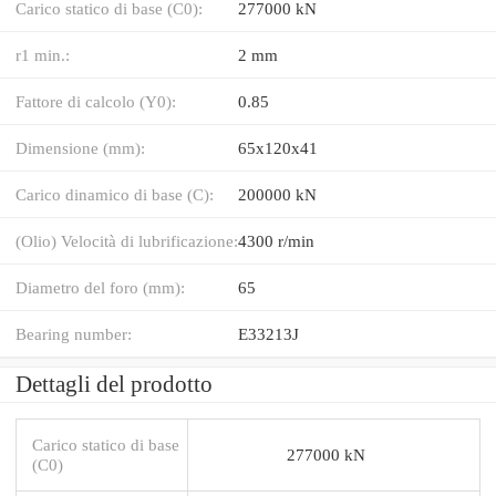
Carico statico di base (C0):
277000 kN
r1 min.:
2 mm
Fattore di calcolo (Y0):
0.85
Dimensione (mm):
65x120x41
Carico dinamico di base (C):
200000 kN
(Olio) Velocità di lubrificazione:
4300 r/min
Diametro del foro (mm):
65
Bearing number:
E33213J
Dettagli del prodotto
Carico statico di base
277000 kN
(C0)