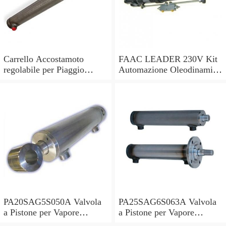
Carrello Accostamoto
FAAC LEADER 230V Kit
regolabile per Piaggio
Automazione Oleodinamica
Vespa fino PK o Lambretta
per Cancelli (105633445)
Innocenti
PA20SAG5S050A Valvola
PA25SAG6S063A Valvola
a Pistone per Vapore
a Pistone per Vapore
PARKER AISI 304 G.3/4"
PARKER AISI 304 G.1"