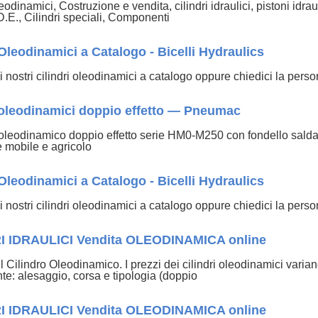
leodinamici, Costruzione e vendita, cilindri idraulici, pistoni idra
D.E., Cilindri speciali, Componenti
 Oleodinamici a Catalogo - Bicelli Hydraulics
 i nostri cilindri oleodinamici a catalogo oppure chiedici la per
i oleodinamici doppio effetto — Pneumac
o oleodinamico doppio effetto serie HM0-M250 con fondello salda
e mobile e agricolo
 Oleodinamici a Catalogo - Bicelli Hydraulics
 i nostri cilindri oleodinamici a catalogo oppure chiedici la per
I IDRAULICI Vendita OLEODINAMICA online
 Cilindro Oleodinamico. I prezzi dei cilindri oleodinamici variano
e: alesaggio, corsa e tipologia (doppio
I IDRAULICI Vendita OLEODINAMICA online