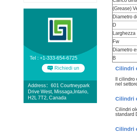
Carico din
(Grease) Ve
Diametro d
D
Larghezza
Fw
Diametro e
Tel : +1-333-654-6725
B
Richiedi un
Cilindr
preventivo
Il cilindr
nel settor
Address：601 Courtneypark
Drive West, Missaga,Intario,
H2L 7T2, Canada
Cilindri
Cilindri o
standard 
Cilindri