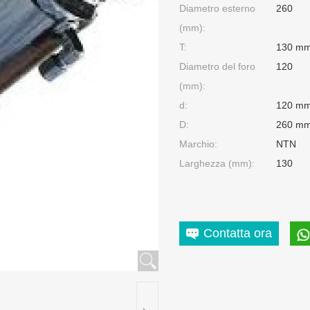
Diametro esterno
260
(mm):
T:
130 m
Diametro del foro
120
(mm):
d:
120 m
D:
260 m
Marchio:
NTN
Larghezza (mm):
130
Contatta ora