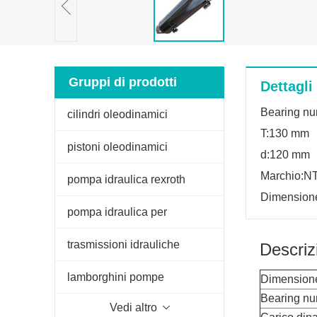
Gruppi di prodotti
Dettagli
Bearing n
cilindri oleodinamici
T:130 mm
pistoni oleodinamici
d:120 mm
Marchio:N
pompa idraulica rexroth
Dimension
pompa idraulica per
sollevatore trattore
trasmissioni idrauliche
Descriz
lamborghini pompe
Dimension
Bearing n
Vedi altro
oleodinamiche