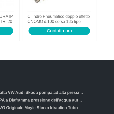
URA IP
Cilindro Pneumatico doppio effetto
TRI 20
CNOMO d.100 corsa 135 tipo
CN100135
Contatta ora
Si adatta VW Audi Skoda pompa ad alta pressione stantuffo Idraulico RULLO 06D109309C
POMPA a Diaframma pressione dell'acqua autoadescanti Interruttore Automatico kit di pressione stabile
NUOVO Originale Meyle Sterzo Idraulico Tubo 359 202 0003 Top Qualità Tedesca