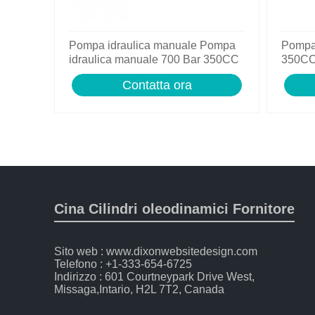
Pompa idraulica manuale Pompa
Pompa
idraulica manuale 700 Bar 350CC
350CC 
con tubo 4 piedi
Handp
Contatta ora
Cina Cilindri oleodinamici Fornitore
Sito web : www.dixonwebsitedesign.com
Telefono : +1-333-654-6725
Indirizzo : 601 Courtneypark Drive West,
Missaga,Intario, H2L 7T2, Canada