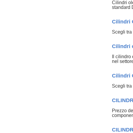
Cilindri o
standard 
Cilindri
Scegli tra
Cilindr
Il cilindr
nel settor
Cilindri
Scegli tra
CILINDR
Prezzo del
component
CILINDR