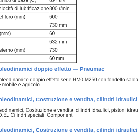
amico di base (C)
897 kN
locità di lubrificazione
800 r/min
el foro (mm)
600
730 mm
 (mm)
60
632 mm
sterno (mm)
730
60 mm
i oleodinamici doppio effetto — Pneumac
o oleodinamico doppio effetto serie HM0-M250 con fondello salda
e mobile e agricolo
 oleodinamici, Costruzione e vendita, cilindri idraulici
leodinamici, Costruzione e vendita, cilindri idraulici, pistoni idra
D.E., Cilindri speciali, Componenti
 oleodinamici, Costruzione e vendita, cilindri idraulici