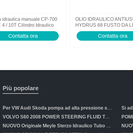
 idraulica manuale CP-700
OLIO IDRAULICO ANTIUS
4 / 10T Cilindro Idraulico
HYDRUS 68 FUSTO DA LI
umpe 700bar
Contatta ora
Contatta ora
Più popolare
Per VW Audi Skoda pompa ad alta pressione stantuffo Idraulico RULLO 06D109309C
VOLVO S60 2008 POWER STEERING FLUID TANK SERBATOIO BENZINA 30645621 AUG12113
NUOVO Originale Meyle Sterzo Idraulico Tubo 359 202 0002 Top Qualità Tedesca