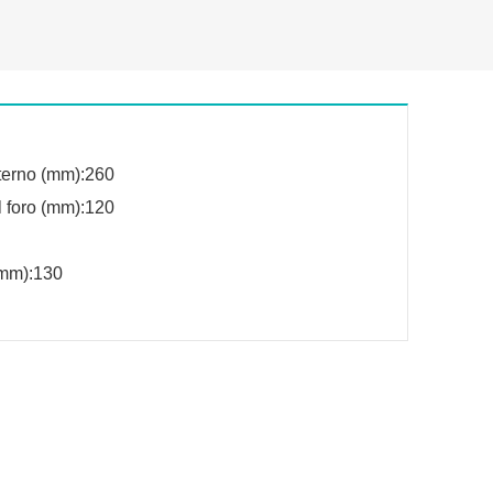
terno (mm):260
l foro (mm):120
(mm):130