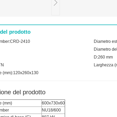
 del prodotto
umber:CRD-2410
Diametro es
Diametro de
D:260 mm
TN
Larghezza 
e (mm):120x260x130
ione del prodotto
e (mm)
600x730x60
umber
NU18/600