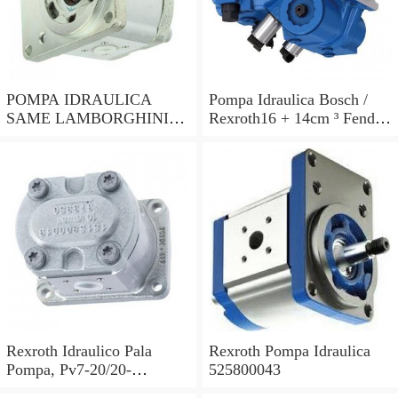
POMPA IDRAULICA
Pompa Idraulica Bosch /
SAME LAMBORGHINI
Rexroth16 + 14cm ³ Fendt
Rexroth
Gt 365 370 380 Steyr 955
964
Rexroth Idraulico Pala
Rexroth Pompa Idraulica
Pompa, Pv7-20/20-
525800043
20ra01ma0-10 W/2.2/2.8