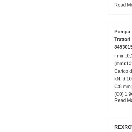
Read Mor
Velocità
r/min;
Pompa I
Trattor
845301
r min.:
(mm):10
Carico d
kN; d:1
C:8 mm; 
(C0):1,9
Read Mor
riferime
esterno 
REXROT