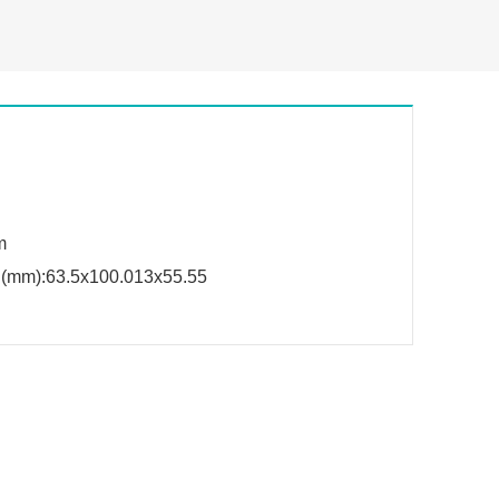
J
m
(mm):63.5x100.013x55.55