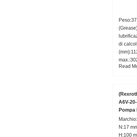
Peso:37,
(Grease)
lubrific
di calco
(mm):11
max.:30
Read Mor
statico 
Bearing
(Rexrot
A6V-20-
Pompa I
Marchio
N:17 mm
H:100 m