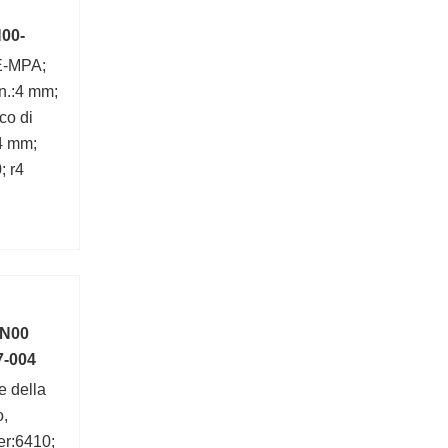
00-
E-MPA;
n.:4 mm;
co di
:4 mm;
; r4
1N00
7-004
e della
o,
er:6410;