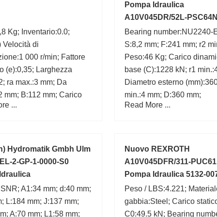
Pompa Idraulica
A10V045DR/52L-PSC64N
S0638
8 Kg; Inventario:0.0;
Bearing number:NU2240-
 Velocità di
S:8,2 mm; F:241 mm; r2 mi
azione:1 000 r/min; Fattore
Peso:46 Kg; Carico dinami
lo (e):0,35; Larghezza
base (C):1228 kN; r1 min.
2; ra max.:3 mm; Da
Diametro esterno (mm):360
2 mm; B:112 mm; Carico
min.:4 mm; D:360 mm;
e ...
Read More ...
di base (C0):2 000 kN;
 number:23236BK;
h) Hydromatik Gmbh Ulm
Nuovo REXROTH
EL-2-GP-1-0000-S0
A10V045DFR/311-PUC6
draulica
Pompa Idraulica 5132-00
:SNR; A1:34 mm; d:40 mm;
Peso / LBS:4.221; Material
; L:184 mm; J:137 mm;
gabbia:Steel; Carico static
m; A:70 mm; L1:58 mm;
C0:49.5 kN; Bearing numb