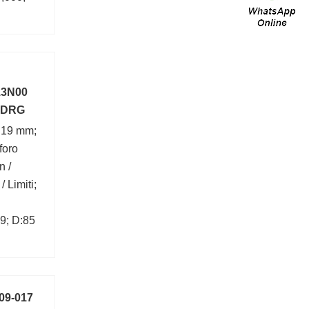
3N00
 DRG
B:19 mm;
foro
n /
/ Limiti;
9; D:85
09-017