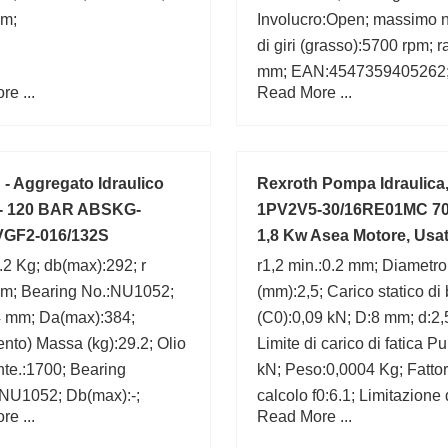
m;
Involucro:Open; massimo 
di giri (grasso):5700 rpm; 
mm; EAN:4547359405262;
e ...
Read More ...
mm; d:50 mm;
 - Aggregato Idraulico
Rexroth Pompa Idraulica
- 120 BAR ABSKG-
1PV2V5-30/16RE01MC 70
VGF2-016/132S
1,8 Kw Asea Motore, Usa
2 Kg; db(max):292; r
r1,2 min.:0.2 mm; Diametro 
mm; Bearing No.:NU1052;
(mm):2,5; Carico statico di
4 mm; Da(max):384;
(C0):0,09 kN; D:8 mm; d:2
ento) Massa (kg):29.2; Olio
Limite di carico di fatica P
ante.:1700; Bearing
kN; Peso:0,0004 Kg; Fattor
NU1052; Db(max):-;
calcolo f0:6.1; Limitazione 
e ...
Read More ...
velocità:95000 r/min; Caric
dinamico di base (C):0,319