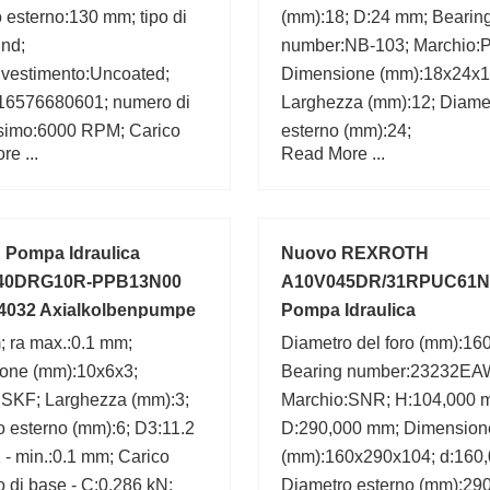
 esterno:130 mm; tipo di
(mm):18; D:24 mm; Bearin
und;
number:NB-103; Marchio:P
/rivestimento:Uncoated;
Dimensione (mm):18x24x1
6576680601; numero di
Larghezza (mm):12; Diame
ssimo:6000 RPM; Carico
esterno (mm):24;
e ...
Read More ...
o di base C:91.3 kN; URL
uttore:http://www.skf.com;
zazione interna:C0-Medium;
 carico di fatica - Pu
 Pompa Idraulica
Nuovo REXROTH
40DRG10R-PPB13N00
A10V045DR/31RPUC61N
4032 Axialkolbenpumpe
Pompa Idraulica
A10V045DR31RPUC61N
; ra max.:0.1 mm;
Diametro del foro (mm):16
one (mm):10x6x3;
Bearing number:23232EA
:SKF; Larghezza (mm):3;
Marchio:SNR; H:104,000 
 esterno (mm):6; D3:11.2
D:290,000 mm; Dimension
 - min.:0.1 mm; Carico
(mm):160x290x104; d:160
 di base - C:0.286 kN;
Diametro esterno (mm):290