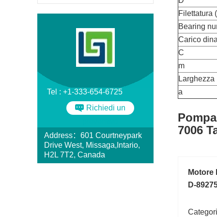
D
Filettatura 
Bearing n
Carico din
C
m
Larghezza
Tel : +1-333-654-6725
a
Richiedi un
Pompa 
preventivo
7006 Ta
Address：601 Courtneypark
Drive West, Missaga,Intario,
H2L 7T2, Canada
Motore 
D-89275
Categori