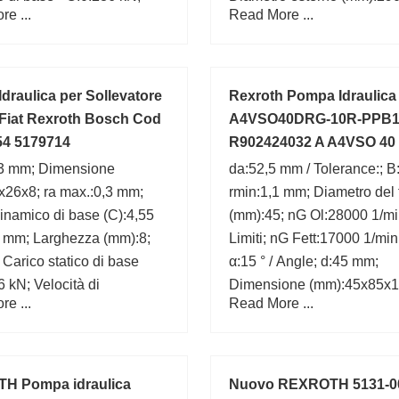
e ...
Read More ...
 di riferimento:120000
Larghezza (mm):104,000;
draulica per Sollevatore
Rexroth Pompa Idraulica
i Fiat Rexroth Bosch Cod
A4VSO40DRG-10R-PPB1
54 5179714
R902424032 A A4VSO 40
10R-PP
0,3 mm; Dimensione
da:52,5 mm / Tolerance:; 
x26x8; ra max.:0,3 mm;
rmin:1,1 mm; Diametro del 
inamico di base (C):4,55
(mm):45; nG Ol:28000 1/mi
0 mm; Larghezza (mm):8;
Limiti; nG Fett:17000 1/min 
Carico statico di base
α:15 ° / Angle; d:45 mm;
6 kN; Velocità di
Dimensione (mm):45x85x1
e ...
Read More ...
nto:25 000 r/min; Diametro
mm;
(mm):26;
H Pompa idraulica
Nuovo REXROTH 5131-0