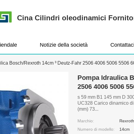
Cina Cilindri oleodinamici Fornito
ziendale
Notizie della società
Contattac
lica Bosch/Rexroth 14cm ³ Deutz-Fahr 2506 4006 5006 5506 
Pompa Idraulica B
2506 4006 5006 55
s 59 mm B1 145 mm D 300 
UC328 Carico dinamico d
(mm) 73...
Marchio:
Rexrot
Numero di modello:
14cm