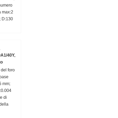
numero
ra max:2
 D:130
,
A1/40Y,
to
del foro
 base
,5 mm;
u:0.004
e di
della
o
 kN;