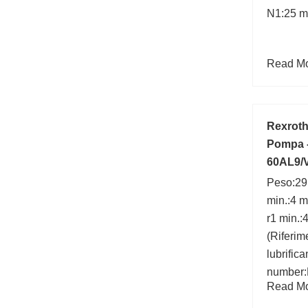
N1:25 m
Read Mor
Rexroth
Pompa 
60AL9/
Peso:29.
min.:4 
r1 min.:
(Riferim
lubrific
number:
Read Mor