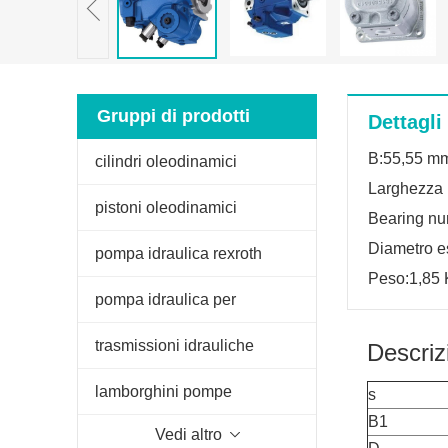
Gruppi di prodotti
Dettagli
B:55,55 m
cilindri oleodinamici
Larghezza 
pistoni oleodinamici
Bearing n
Diametro e
pompa idraulica rexroth
Peso:1,85 
pompa idraulica per
sollevatore trattore
trasmissioni idrauliche
Descriz
lamborghini pompe
s
B1
Vedi altro
oleodinamiche