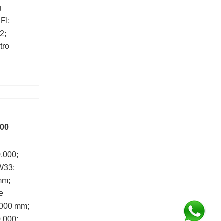
g
FI;
2;
tro
00
00
0,000;
W33;
mm;
e
,000 mm;
,000;