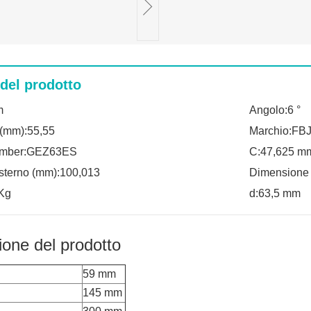
 del prodotto
m
Angolo:6 °
(mm):55,55
Marchio:FB
umber:GEZ63ES
C:47,625 m
sterno (mm):100,013
Dimensione 
Kg
d:63,5 mm
ione del prodotto
59 mm
145 mm