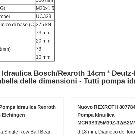
300 mm
(G)
M20x1,5
umber
UC328
amico di base (C)
275 kN
73 mm
20 mm
 (mm)
73
10 mm
Idraulica Bosch/Rexroth 14cm ³ Deutz-
bella delle dimensioni - Tutti pompa id
Pompa Idraulica Rexroth
Nuovo REXROTH 80778
 Elchingen
Pompa Idraulica
MCR3S325M39Z-32/B2M/R
S0369B 20/
a:Single Row Ball Bear;
d:18 mm; Diametro del foro