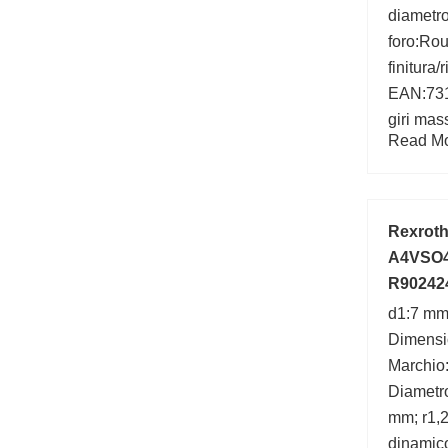
diametro
foro:Ro
finitura
EAN:731
giri ma
Read Mor
dinamic
del prod
Autoriz
Limite di
Rexroth
A4VSO
R90242
A A4V
d1:7 mm
Dimensi
Marchio
Diametro
mm; r1,2
dinamico