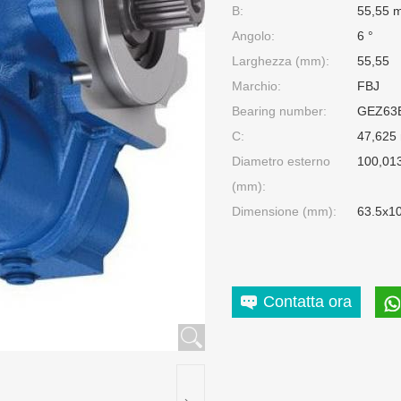
B:
55,55 
Angolo:
6 °
Larghezza (mm):
55,55
Marchio:
FBJ
Bearing number:
GEZ63
C:
47,625
Diametro esterno
100,01
(mm):
Dimensione (mm):
63.5x1
Contatta ora