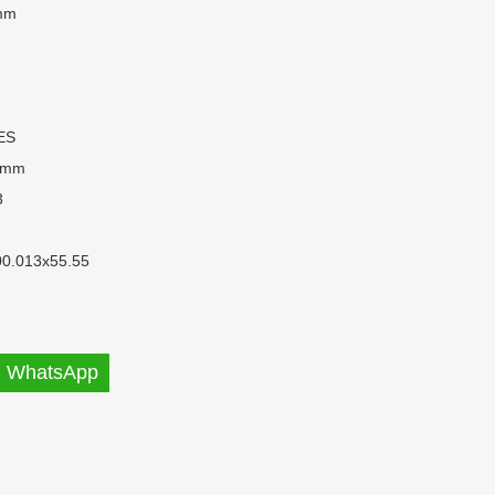
mm
ES
 mm
3
00.013x55.55
WhatsApp