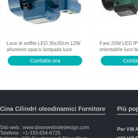
Luce di soffito LED 30x30cm 12W
Faro 20W LED IP6
alluminio opaco lampada luce
orientabile luce 
soffito qualita
esterno lavoro
Contatta ora
Contat
Cina Cilindri oleodinamici Fornitore
Più po
Sito web : www.dixonwebsitedesign.com
Telefono : +1-333-654-6725