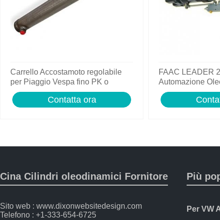
Carrello Accostamoto regolabile
FAAC LEADER 23
per Piaggio Vespa fino PK o
Automazione Ole
Lambretta Innocenti
Cancelli (105633
Contatta ora
Contat
Cina Cilindri oleodinamici Fornitore
Più po
Sito web : www.dixonwebsitedesign.com
Telefono : +1-333-654-6725