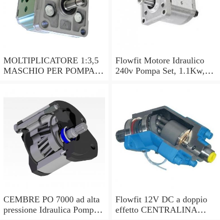
MOLTIPLICATORE 1:3,5
Flowfit Motore Idraulico
MASCHIO PER POMPA
240v Pompa Set, 1.1Kw,
GR.2. - OLEODINAMICA
2.5cc/rev, 3.6 L/MIN
P.T.O. GEAR BOX
ZZ001005
CEMBRE PO 7000 ad alta
Flowfit 12V DC a doppio
pressione Idraulica Pompa a
effetto CENTRALINA