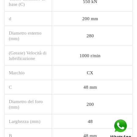
550 kN
base (C)
d
200 mm
Diametro esterno
280
(mm)
(Grease) Velocità di
1000 r/min
lubrificazione
Marchio
CX
C
48 mm
Diametro del foro
200
(mm)
Larghezza (mm)
48
B
48 mm