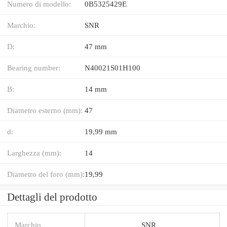
Numero di modello:
0B5325429E
Marchio:
SNR
D:
47 mm
Bearing number:
N40021S01H100
B:
14 mm
Diametro esterno (mm):
47
d:
19,99 mm
Larghezza (mm):
14
Diametro del foro (mm):
19,99
Dettagli del prodotto
Marchio
SNR