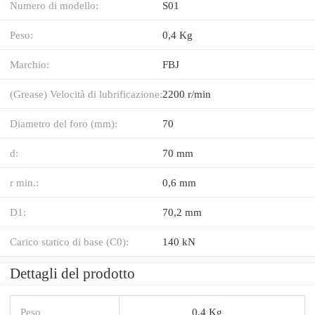
Numero di modello:
S01
Peso:
0,4 Kg
Marchio:
FBJ
(Grease) Velocità di lubrificazione:
2200 r/min
Diametro del foro (mm):
70
d:
70 mm
r min.:
0,6 mm
D1:
70,2 mm
Carico statico di base (C0):
140 kN
Dettagli del prodotto
Peso
0,4 Kg