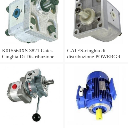
K015560XS 3821 Gates
GATES-cinghia di
Cinghia Di Distribuzione
distribuzione POWERGRIP
Kit per Toyota Hilux 2.5 -
KIT K025649XS sostituisce
2006
03L198119C,03L198119F