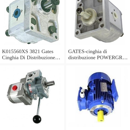
K015560XS 3821 Gates
GATES-cinghia di
Cinghia Di Distribuzione
distribuzione POWERGRIP
Kit per Toyota Hilux 2.5 -
KIT K025649XS sostituisce
2006
03L198119C,03L198119F